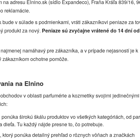
m na adresu Elnino.sk (sídlo Expandeco), Fraňa Kráľa 839/16, 
bo reklamácie.
k bude v súlade s podmienkami, vráti zákazníkovi peniaze za to
ý produkt za nový.
Peniaze sú zvyčajne vrátené do 14 dní od
o najmenej namáhavý pre zákazníka, a v prípade nejasností je k
torý zákazníkom ochotne pomôže.
ania na Elnino
 obchodov v oblasti parfumérie a kozmetiky svojimi jedinečnými
ich:
 ponúka širokú škálu produktov vo všetkých kategóriách, od pa
a dieťa. Tu každý nájde presne to, čo potrebuje.
j, ktorý ponúka detailný prehľad o rôznych vôňach a značkách