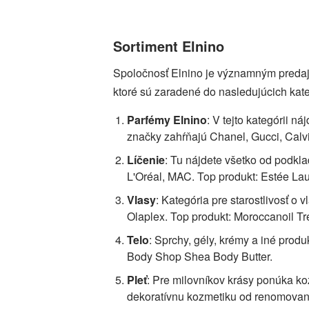
Sortiment Elnino
Spoločnosť Elnino je významným predajc
ktoré sú zaradené do nasledujúcich kate
Parfémy Elnino
: V tejto kategórii 
značky zahŕňajú Chanel, Gucci, Calvi
Líčenie
: Tu nájdete všetko od podkl
L'Oréal, MAC. Top produkt: Estée L
Vlasy
: Kategória pre starostlivosť 
Olaplex. Top produkt: Moroccanoil Tr
Telo
: Sprchy, gély, krémy a iné produ
Body Shop Shea Body Butter.
Pleť
: Pre milovníkov krásy ponúka koz
dekoratívnu kozmetiku od renomovaných