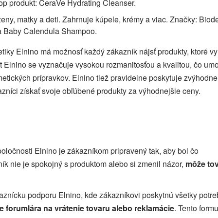
op produkt: CeraVe Hydrating Cleanser.
ženy, matky a deti. Zahrnuje kúpele, krémy a viac. Značky: Biod
da Baby Calendula Shampoo.
iky Elnino má možnosť každý zákazník nájsť produkty, ktoré v
t Elnino se vyznačuje vysokou rozmanitosťou a kvalitou, čo um
etických prípravkov. Elnino tiež pravidelne poskytuje zvýhodn
zníci získať svoje obľúbené produkty za výhodnejšie ceny.
poločnosti Elnino je zákazníkom pripravený tak, aby bol čo
ník nie je spokojný s produktom alebo si zmenil názor,
môže to
kaznícku podporu Elnino, kde zákazníkovi poskytnú všetky potr
e forumlára na vrátenie tovaru alebo reklamácie
. Tento formu