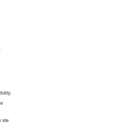
.
dukty.
ie
y ste