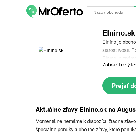
Elnino.sk
Elnino je obchod
starostlivosti.
Elnino je znám
Zobraziť celý te
propagačným a
ceny, čím prid
Prejsť d
Aktuálne zľavy Elnino.sk na Augus
Momentálne nemáme k dispozícii žiadne zľavové
špeciálne ponuky alebo iné zľavy, ktoré ponúka