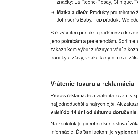
značky: La Roche-Posay, Clinique. T
Matka a dieťa
: Produkty pre tehotné 
Johnson's Baby. Top produkt: Wele
S rozsiahlou ponukou parfémov a kozmet
jeho potrebám a preferenciám. Sortimen
zákazníkom výber z rôznych vôní a kozm
ponuky a zľavy, vďaka ktorým môžu záka
Vrátenie tovaru a reklamácia
Proces reklamácie a vrátenia tovaru v s
najjednoduchší a najrýchlejší. Ak zákaz
vrátiť do 14 dní od dátumu doručenia
.
Na začiatok je potrebné kontaktovať zá
informácie. Ďaľším krokom je
vypleneni