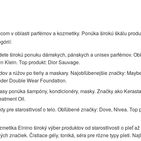
om v oblasti parfémov a kozmetiky. Ponúka širokú škálu produ
górií:
nájdete širokú ponuku dámskych, pánskych a unisex parfémov. O
n Klein. Top produkt: Dior Sauvage.
adov a rúžov po tieňy a maskary. Najobľúbenejšie značky: Maybe
auder Double Wear Foundation.
o vlasy ponúka šampóny, kondicionéry, masky. Značky ako Kerast
eatment Oil.
kty pre starostlivosť o telo. Obľúbené značky: Dove, Nivea. Top 
metika Elnino široký výber produktov od starostlivosti o pleť až
 značiek. Čistiace gély, toniká, séra pre rôzne typy pleti. Naj