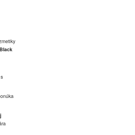
ozmetiky
 Black
 s
 ponúka
j
ára