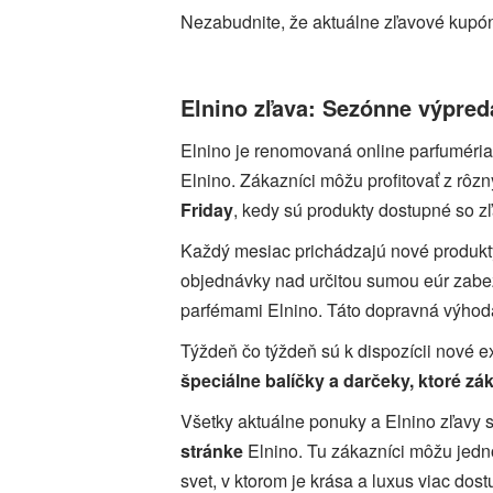
Nezabudnite, že aktuálne zľavové kupón
Elnino zľava: Sezónne výpreda
Elnino je renomovaná online parfuméria 
Elnino. Zákazníci môžu profitovať z rô
Friday
, kedy sú produkty dostupné so z
Každý mesiac prichádzajú nové produkty
objednávky nad určitou sumou eúr zab
parfémami Elnino. Táto dopravná výhoda 
Týždeň čo týždeň sú k dispozícii nové e
špeciálne balíčky a darčeky, ktoré z
Všetky aktuálne ponuky a Elnino zľavy
stránke
Elnino. Tu zákazníci môžu jedno
svet, v ktorom je krása a luxus viac dost