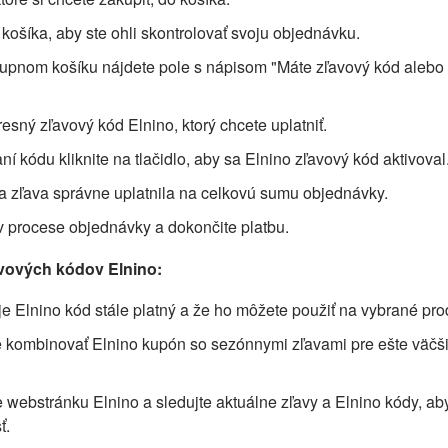
u košíka, aby ste ohli skontrolovať svoju objednávku.
kupnom košíku nájdete pole s nápisom "Máte zľavový kód alebo
resný zľavový kód Elnino, ktorý chcete uplatniť.
ní kódu kliknite na tlačidlo, aby sa Elnino zľavový kód aktivoval
i sa zľava správne uplatnila na celkovú sumu objednávky.
 v procese objednávky a dokončite platbu.
ľavových kódov Elnino:
e je Elnino kód stále platný a že ho môžete použiť na vybrané pro
é kombinovať Elnino kupón so sezónnymi zľavami pre ešte väčš
e webstránku Elnino a sledujte aktuálne zľavy a Elnino kódy, ab
ť.