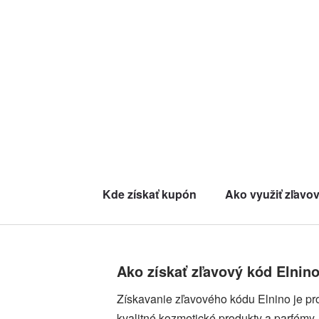
Kde získať kupón
Ako využiť zľavo
Ako získať zľavový kód Elnin
Získavanie zľavového kódu Elnino je proc
kvalitné kozmetické produkty a parfémy.