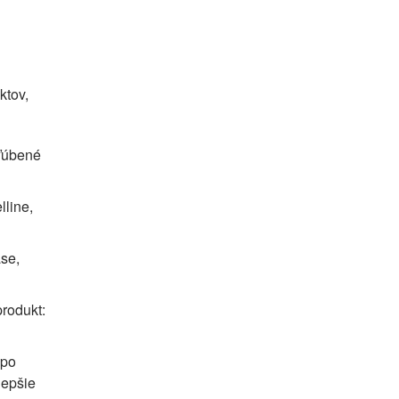
ktov,
bľúbené
lline,
ase,
produkt:
 po
lepšie