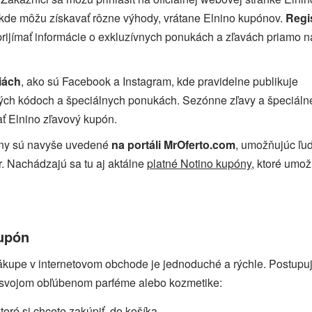
 kde môžu získavať rôzne výhody, vrátane Elnino kupónov.
Regi
jímať informácie o exkluzívnych ponukách a zľavách priamo na
iách
, ako sú Facebook a Instagram, kde pravidelne publikuje
vých kódoch a špeciálnych ponukách. Sezónne zľavy a špeciáln
kať Elnino zľavový kupón.
óny sú navyše uvedené
na portáli MrOferto.com
, umožňujúc ľ
. Nachádzajú sa tu aj aktálne
platné Notino kupóny
, ktoré umo
kupón
ákupe v internetovom obchode je jednoduché a rýchle. Postupuj
na svojom obľúbenom parféme alebo kozmetike:
ktoré si chcete zakúpiť, do košíka.