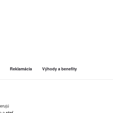
Reklamácia
Výhody a benefity
ferujú
no a
stať