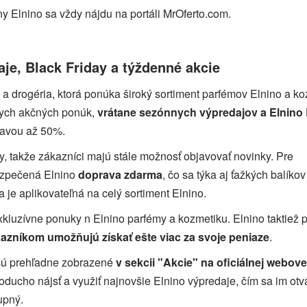
y Elnino sa vždy nájdu na portáli MrOferto.com.
je, Black Friday a týždenné akcie
a drogéria, ktorá ponúka široký sortiment parfémov Elnino a k
znych akčných ponúk,
vrátane sezónnych výpredajov a Elnino
ľavou až 50%.
, takže zákazníci majú stále možnosť objavovať novinky. Pre
ezpečená Elnino
doprava zdarma
, čo sa týka aj ťažkých balíkov
je aplikovateľná na celý sortiment Elnino.
xkluzívne ponuky n Elnino parfémy a kozmetiku. Elnino taktiež
ákazníkom umožňujú získať ešte viac za svoje peniaze
.
 sú prehľadne zobrazené
v sekcii "Akcie" na oficiálnej webove
ducho nájsť a využiť najnovšie Elnino výpredaje, čím sa im otv
upný.