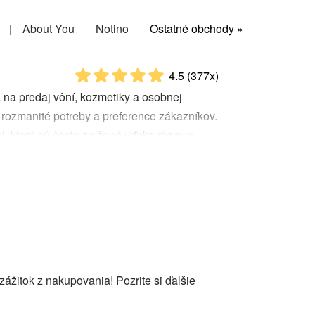
|
About You
Notino
Ostatné obchody »
4.5
(377x)
sa na predaj vôní, kozmetiky a osobnej
l rozmanité potreby a preference zákazníkov.
, ktoré sú často znížené vďaka rôznym
íkom nakúpiť produkty za výhodnejšie
žitok z nakupovania! Pozrite si ďalšie