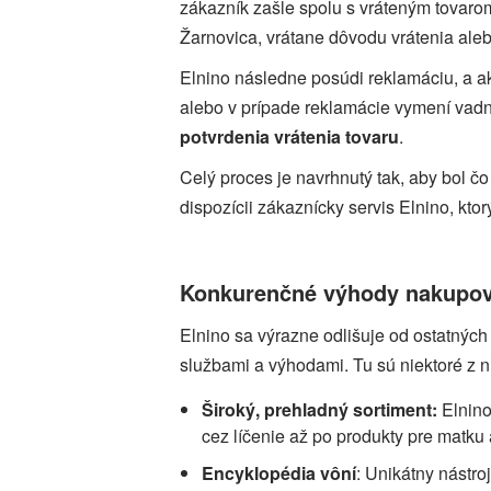
zákazník zašle spolu s vráteným tovaro
Žarnovica, vrátane dôvodu vrátenia ale
Elnino následne posúdi reklamáciu, a a
alebo v prípade reklamácie vymení vadn
potvrdenia vrátenia tovaru
.
Celý proces je navrhnutý tak, aby bol č
dispozícii zákaznícky servis Elnino, k
Konkurenčné výhody nakupov
Elnino sa výrazne odlišuje od ostatných
službami a výhodami. Tu sú niektoré z n
Široký, prehladný sortiment
:
Elnino
cez líčenie až po produkty pre matku 
Encyklopédia vôní
: Unikátny nástro