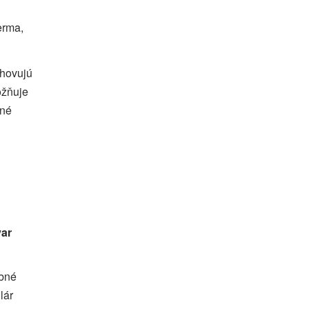
erma,
yhovujú
ožňuje
ené
var
ebné
lár