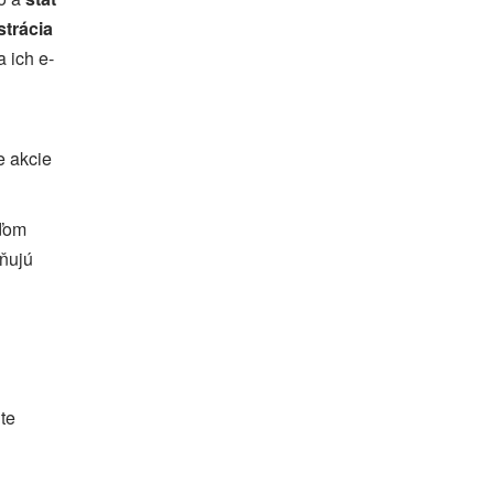
strácia
 ich e-
e akcie
uďom
žňujú
te