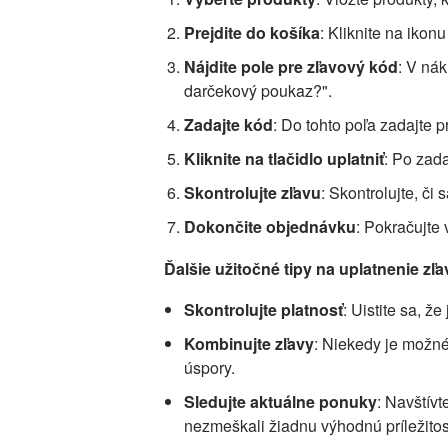
Prejdite do košíka
: Kliknite na ikon
Nájdite pole pre zľavový kód
: V ná
darčekový poukaz?".
Zadajte kód
: Do tohto poľa zadajte p
Kliknite na tlačidlo uplatniť
: Po zada
Skontrolujte zľavu
: Skontrolujte, č
Dokončite objednávku
: Pokračujte
Ďalšie užitočné tipy na uplatnenie z
Skontrolujte platnosť
: Uistite sa, ž
Kombinujte zľavy
: Niekedy je možn
úspory.
Sledujte aktuálne ponuky
: Navštívt
nezmeškali žiadnu výhodnú príležitos