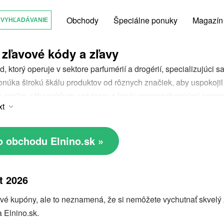
Obchody
Špeciálne ponuky
Magazín
 zľavové kódy a zľavy
, ktorý operuje v sektore parfumérií a drogérií, specializujúci 
 Ponúka širokú škálu produktov od rôznych značiek, aby uspokoji
e svojim zákazníckym servisom a konkurencieschopnými cenami
xt
kciám a zľavovým kódom.
Elnino zľavový kód
umožňuje zákazn
áva hodnotu ku kúpnym zážitkom.
o obchodu Elnino.sk »
t 2026
 kupóny, ale to neznamená, že si nemôžete vychutnať skvelý zá
 Elnino.sk.