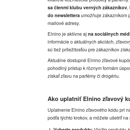
sa členmi klubu verných zákazníkov
,
do newslettera
umožňuje zákazníkom pri
mailové adresy.
Elnino je aktívne aj
na sociálnych méd
informácie o aktuálnych akciách, zľavo
sú tiež príležitosťou pre zákazníkov zís
Aktuálne dostupné Elnino zľavové kup
pohodlný prístup k rôznym formám úspor
získať zľavu na parfémy či drogériu.
Ako uplatniť Elnino zľavový 
Uplatnenie Elnino zľavového kódu pri n
podľa týchto krokov, a môžete ušetriť 
Vyberte produkty
: Vložte produkty, 