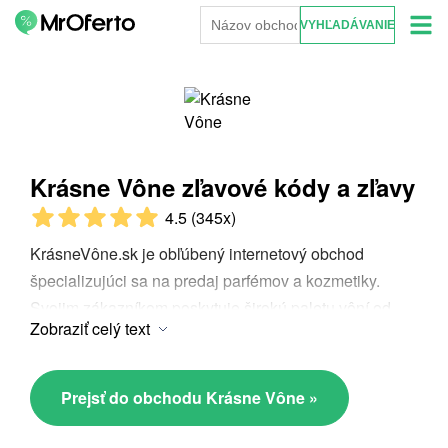
Krásne Vône zľavové kódy a zľavy
4.5
(345x)
KrásneVône.sk je obľúbený internetový obchod
špecializujúci sa na predaj parfémov a kozmetiky.
Svojim zákazníkom poskytuje širokú paletu vôní od
Zobraziť celý text
svetoznámych značiek až po niche parfumérie, ako aj
kozmetické produkty pre každodennú
starostlivosť.
Krásne Vône zľavovz kód
, ktorý je
Prejsť do obchodu Krásne Vône »
možné získať na MrOferto.com, umožňuje Vám pri
nákupe týchto produktov značne ušetriť. Ponuka je