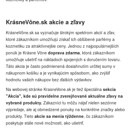
KrásneVône.sk akcie a zľavy
KrásneVône.sk sa vyznačuje širokým spektrom akcií a zľav,
ktoré zákazníkom umožňujú získať ich obľúbené parfémy a
kozmetiku za atraktívnejšie ceny. Jednou z najpopulárnejších
ponúk je Krásne Vône
doprava zdarma
, ktorá zákazníkom
umožňuje ušetriť na nákladoch spojených s doručením tovaru.
Táto akcia je často podmienená dosiahnutím určitej sumy v
nákupnom košíku a je vynikajúcim spôsobom, ako zvýšiť
hodnotu vašich nákupov bez ďalších výdavkov.
Na webovej stránke KrasneVone.sk je tiež špeciálna
sekcia
"Akcia", kde sú pravidelne zverejňované aktuálne zľavy na
vybrané produkty.
Zákazníci tu môžu nájsť nielen sezónne
výpredaje, ale aj obmedzené ponuky na konkrétne značky alebo
produkty. Tieto
akcie sa menia týždenne
, čo zákazníkom
poskytuje stále nové možnosti, ako ušetriť.