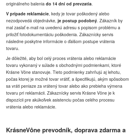
originálneho balenia
do 14 dní od prevzatia
.
V prípade reklamácie
, kedy je tovar poškodený alebo
nezodpovedá objednávke,
je postup podobný
. Zákazník by
mal zaslať e-mail na uvedenú adresu s popisom problému a
priložiť fotodokumentáciu poškodenia. Zákaznícky servis
následne poskytne informácie o ďalšom postupe vrátenia
tovaru.
Je dôležité, aby bol celý proces vrátenia alebo reklamácie
tovaru vykonaný v súlade s obchodnými podmienkami, ktoré
Krásne Vône stanovuje. Tieto podmienky zahrňujú aj lehotu,
počas ktorej je možné tovar vrátiť, a špecifikujú, akým spôsobom
sa vráti peniaze za vrátený tovar alebo ako prebieha výmena
tovaru pri reklamácii. Zákaznícky servis Krásne Vône je k
dispozícii pre akúkoľvek asistenciu počas celého procesu
vrátenia alebo reklamácie.
KrásneVône prevodník, doprava zdarma a