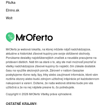
Pilulka
Elnino.sk
Wolt
MrOferto je webová lokalita, na ktorej môžete nájsť nadchádzajúce,
aktuálne a historické zľavové kupóny pre svoje obľúbené obchody.
Ponúkame desiatky najobľúbenejších značiek a neustále pracujeme na
pridávaní ďalších. Náš tím sa stará o to, aby ste mali možnosť prezrieť si
všetky nadchádzajúce zľavové kupóny čo najskôr, čím získate dostatok
času na využitie akciových ponúk. Zároveň v našom časopise
poskytujeme rôzne rady, tipy, triky alebo zaujímavé informácie, ktoré vám
rozšíria obzory alebo budú zdrojom užitočnej inšpirácie pri každodennom
nakupovaní a varení. Dúfame, že naša webová stránka bude pre vás
užitočná a že na nej nájdete presne to, čo potrebujete.
Copyright © 2026 MrOferto Všetky práva vyhradené.
OSTATNÉ KRAJINY: