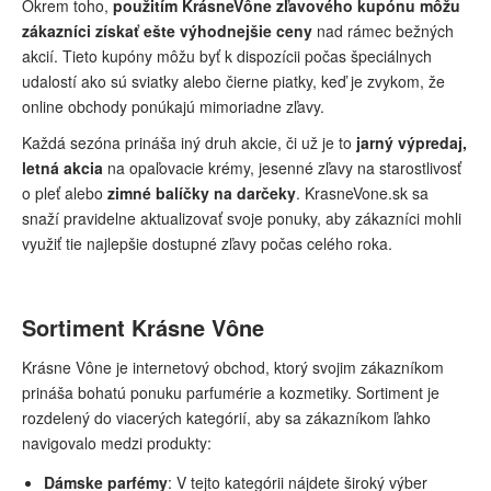
Okrem toho,
použitím KrásneVône zľavového kupónu môžu
zákazníci získať ešte výhodnejšie ceny
nad rámec bežných
akcií. Tieto kupóny môžu byť k dispozícii počas špeciálnych
udalostí ako sú sviatky alebo čierne piatky, keď je zvykom, že
online obchody ponúkajú mimoriadne zľavy.
Každá sezóna prináša iný druh akcie, či už je to
jarný výpredaj,
letná akcia
na opaľovacie krémy, jesenné zľavy na starostlivosť
o pleť alebo
zimné balíčky na darčeky
. KrasneVone.sk sa
snaží pravidelne aktualizovať svoje ponuky, aby zákazníci mohli
využiť tie najlepšie dostupné zľavy počas celého roka.
Sortiment Krásne Vône
Krásne Vône je internetový obchod, ktorý svojim zákazníkom
prináša bohatú ponuku parfumérie a kozmetiky. Sortiment je
rozdelený do viacerých kategórií, aby sa zákazníkom ľahko
navigovalo medzi produkty:
Dámske parfémy
: V tejto kategórii nájdete široký výber