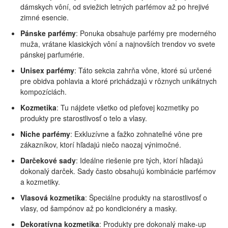
dámskych vôní, od sviežich letných parfémov až po hrejivé
zimné esencie.
Pánske parfémy
: Ponuka obsahuje parfémy pre moderného
muža, vrátane klasických vôní a najnovších trendov vo svete
pánskej parfumérie.
Unisex parfémy
: Táto sekcia zahrňa vône, ktoré sú určené
pre obidva pohlavia a ktoré prichádzajú v rôznych unikátnych
kompozíciách.
Kozmetika
: Tu nájdete všetko od pleťovej kozmetiky po
produkty pre starostlivosť o telo a vlasy.
Niche parfémy
: Exkluzívne a ťažko zohnateľné vône pre
zákazníkov, ktorí hľadajú niečo naozaj výnimočné.
Darčekové sady
: Ideálne riešenie pre tých, ktorí hľadajú
dokonalý darček. Sady často obsahujú kombinácie parfémov
a kozmetiky.
Vlasová kozmetika
: Špeciálne produkty na starostlivosť o
vlasy, od šampónov až po kondicionéry a masky.
Dekoratívna kozmetika
: Produkty pre dokonalý make-up