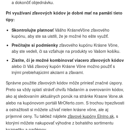
a dokončiť objednávku.
Pri využívaní zľavových kódov je dobré mať na pamäti tieto
tipy:
Skontrolujte platnosť
Vášho KrásneVône zľavového
kupónu, aby ste sa uistili, že je možné ho ešte využiť.
Prečítajte si podmienky
zľavového kupónu Krásne Vône,
aby ste vedeli, či sa vzťahuje na produkty vo Vašom košíku.
Zistite, či je možné kombinovať viacero zľavových kódov
alebo či Váš zľavový kupón Krásne Vône možno použiť s
inými prebiehajúcimi akciami a zľavami.
Správne použitie zľavových kódov môže priniesť značné úspory.
Preto sa vždy oplatí stráviť chvíľu hľadaním a overovaním kódov,
ako aj sledovaním aktuálnych ponúk na stránke Krasne Vone.sk
alebo na kupónovom portáli MrOferto.com. S trochou trpezlivosti
a ostražitosti si môžete užívať nielen krásne vône, ale aj
príjemné ceny. Tu taktiež nájdete
zľavové kupóny Elnino.sk
, s
ktorými môžete nakupovať výhodne z bohatého sortimentu
kozmetiky a parfémov.