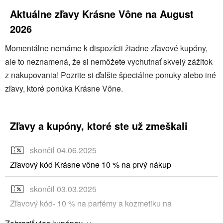
pestrá, zahrňuje dámske aj pánske vône, sady na
Aktuálne zľavy Krásne Vône na August
darčeky a sezónne kolekcie, ktoré uspokoja aj tých
2026
najnáročnejších zákazníkov.
Momentálne nemáme k dispozícii žiadne zľavové kupóny,
ale to neznamená, že si nemôžete vychutnať skvelý zážitok
z nakupovania! Pozrite si ďalšie špeciálne ponuky alebo iné
zľavy, ktoré ponúka Krásne Vône.
Zľavy a kupóny, ktoré ste už zmeškali
skončil 04.06.2025
Zľavový kód Krásne vône 10 % na prvý nákup
skončil 03.03.2025
Zľavový kód- 10 % na parfémy a kozmetiku na
Krasnevone.sk