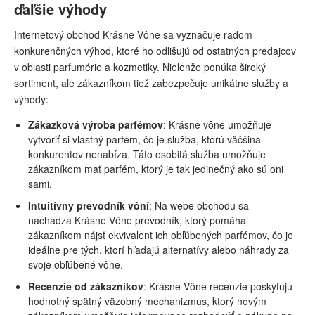
ďaľšie výhody
Internetový obchod Krásne Vône sa vyznačuje radom
konkurenčných výhod, ktoré ho odlišujú od ostatných predajcov
v oblasti parfumérie a kozmetiky. Nielenže ponúka široký
sortiment, ale zákazníkom tiež zabezpečuje unikátne služby a
výhody:
Zákazková výroba parfémov
: Krásne vône umožňuje
vytvoriť si vlastný parfém, čo je služba, ktorú väčšina
konkurentov nenabíza. Táto osobitá služba umožňuje
zákazníkom mať parfém, ktorý je tak jedinečný ako sú oni
sami.
Intuitívny prevodník vôní
: Na webe obchodu sa
nachádza Krásne Vône prevodník, ktorý pomáha
zákazníkom nájsť ekvivalent ich obľúbených parfémov, čo je
ideálne pre tých, ktorí hľadajú alternatívy alebo náhrady za
svoje obľúbené vône.
Recenzie od zákazníkov
: Krásne Vône recenzie poskytujú
hodnotný spätný väzobný mechanizmus, ktorý novým