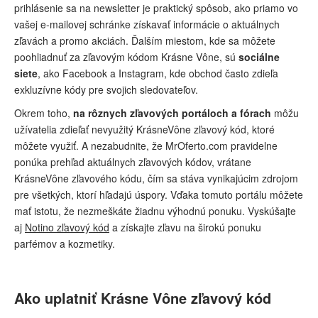
prihlásenie sa na newsletter je praktický spôsob, ako priamo vo
vašej e-mailovej schránke získavať informácie o aktuálnych
zľavách a promo akciách. Ďalším miestom, kde sa môžete
poohliadnuť za zľavovým kódom Krásne Vône, sú
sociálne
siete
, ako Facebook a Instagram, kde obchod často zdieľa
exkluzívne kódy pre svojich sledovateľov.
Okrem toho,
na rôznych zľavových portáloch a fórach
môžu
užívatelia zdieľať nevyužitý KrásneVône zľavový kód, ktoré
môžete využiť. A nezabudnite, že MrOferto.com pravidelne
ponúka prehľad aktuálnych zľavových kódov, vrátane
KrásneVône zľavového kódu, čím sa stáva vynikajúcim zdrojom
pre všetkých, ktorí hľadajú úspory. Vďaka tomuto portálu môžete
mať istotu, že nezmeškáte žiadnu výhodnú ponuku. Vyskúšajte
aj
Notino zľavový kód
a získajte zľavu na širokú ponuku
parfémov a kozmetiky.
Ako uplatniť Krásne Vône zľavový kód