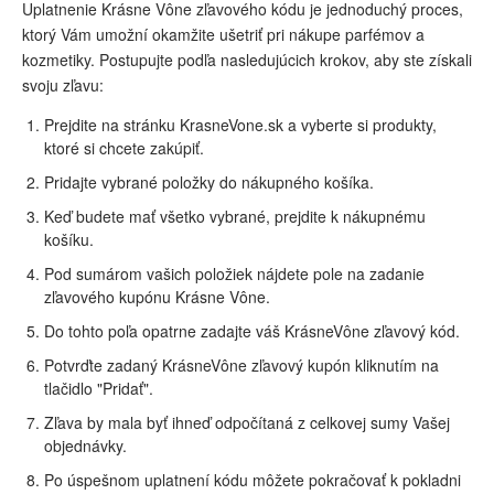
Uplatnenie Krásne Vône zľavového kódu je jednoduchý proces,
ktorý Vám umožní okamžite ušetriť pri nákupe parfémov a
kozmetiky. Postupujte podľa nasledujúcich krokov, aby ste získali
svoju zľavu:
Prejdite na stránku KrasneVone.sk a vyberte si produkty,
ktoré si chcete zakúpiť.
Pridajte vybrané položky do nákupného košíka.
Keď budete mať všetko vybrané, prejdite k nákupnému
košíku.
Pod sumárom vašich položiek nájdete pole na zadanie
zľavového kupónu Krásne Vône.
Do tohto poľa opatrne zadajte váš KrásneVône zľavový kód.
Potvrďte zadaný KrásneVône zľavový kupón kliknutím na
tlačidlo "Pridať".
Zľava by mala byť ihneď odpočítaná z celkovej sumy Vašej
objednávky.
Po úspešnom uplatnení kódu môžete pokračovať k pokladni