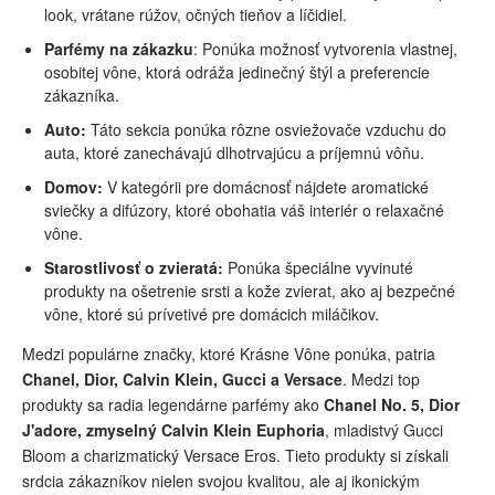
look, vrátane rúžov, očných tieňov a líčidiel.
Parfémy na zákazku
: Ponúka možnosť vytvorenia vlastnej,
osobitej vône, ktorá odráža jedinečný štýl a preferencie
zákazníka.
Auto:
Táto sekcia ponúka rôzne osviežovače vzduchu do
auta, ktoré zanechávajú dlhotrvajúcu a príjemnú vôňu.
Domov:
V kategórii pre domácnosť nájdete aromatické
sviečky a difúzory, ktoré obohatia váš interiér o relaxačné
vône.
Starostlivosť o zvieratá:
Ponúka špeciálne vyvinuté
produkty na ošetrenie srsti a kože zvierat, ako aj bezpečné
vône, ktoré sú prívetivé pre domácich miláčikov.
Medzi populárne značky, ktoré Krásne Vône ponúka, patria
Chanel, Dior, Calvin Klein, Gucci a Versace
. Medzi top
produkty sa radia legendárne parfémy ako
Chanel No. 5, Dior
J'adore, zmyselný Calvin Klein Euphoria
, mladistvý Gucci
Bloom a charizmatický Versace Eros. Tieto produkty si získali
srdcia zákazníkov nielen svojou kvalitou, ale aj ikonickým