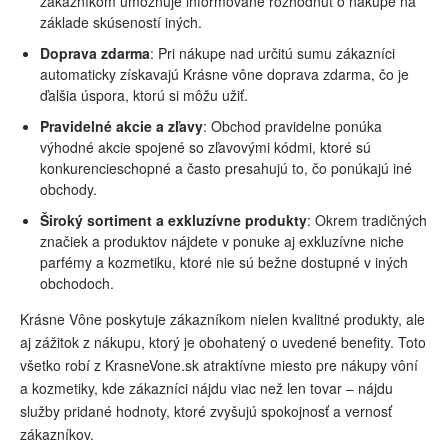
zákazníkom umožňuje informovane rozhodnúť o nákupe na
základe skúseností iných.
Doprava zdarma
: Pri nákupe nad určitú sumu zákazníci
automaticky získavajú Krásne vône doprava zdarma, čo je
ďalšia úspora, ktorú si môžu užiť.
Pravidelné akcie a zľavy
: Obchod pravidelne ponúka
výhodné akcie spojené so zľavovými kódmi, ktoré sú
konkurencieschopné a často presahujú to, čo ponúkajú iné
obchody.
Široký sortiment a exkluzívne produkty
: Okrem tradičných
značiek a produktov nájdete v ponuke aj exkluzívne niche
parfémy a kozmetiku, ktoré nie sú bežne dostupné v iných
obchodoch.
Krásne Vône poskytuje zákazníkom nielen kvalitné produkty, ale
aj zážitok z nákupu, ktorý je obohatený o uvedené benefity. Toto
všetko robí z KrasneVone.sk atraktívne miesto pre nákupy vôní
a kozmetiky, kde zákazníci nájdu viac než len tovar – nájdu
služby pridané hodnoty, ktoré zvyšujú spokojnosť a vernosť
zákazníkov.