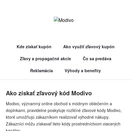
skončil 28.05.2025
Zľavový kód Modivo pre zľavu -25 % pri nákupe nad 99 €
skončil 26.05.2025
Zľavový kód Modivo pre zľavu -25 € na nákup nad 100 €
Kde získať kupón
Ako využiť zľavový kupón
Zľavy a propagačné akcie
Čo sa predáva
Reklamácia
Výhody a benefity
Ako získať zľavový kód Modivo
Modivo, významný online obchod s módnym oblečením a
doplnkami, pravidelne poskytuje rozličné zľavové kódy Modivo,
ktoré umožňujú zákazníkom realizovať výhodné nákupy.
Zákazníci môžu získavať tieto kódy prostredníctvom viacerých
kanálov.