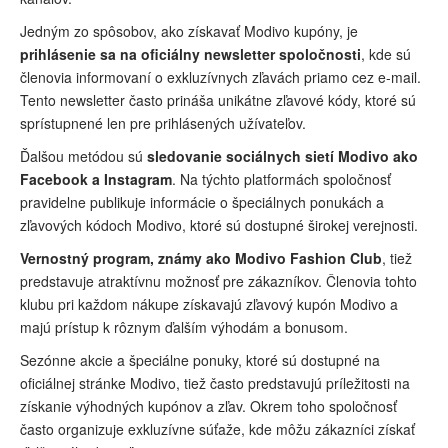
Jedným zo spôsobov, ako získavať Modivo kupóny, je
prihlásenie sa na oficiálny newsletter spoločnosti
, kde sú
členovia informovaní o exkluzívnych zľavách priamo cez e-mail.
Tento newsletter často prináša unikátne zľavové kódy, ktoré sú
sprístupnené len pre prihlásených užívateľov.
Ďalšou metódou sú
sledovanie sociálnych sietí Modivo ako
Facebook a Instagram
. Na týchto platformách spoločnosť
pravidelne publikuje informácie o špeciálnych ponukách a
zľavových kódoch Modivo, ktoré sú dostupné širokej verejnosti.
Vernostný program, známy ako Modivo Fashion Club
, tiež
predstavuje atraktívnu možnosť pre zákazníkov. Členovia tohto
klubu pri každom nákupe získavajú zľavový kupón Modivo a
majú prístup k rôznym ďalším výhodám a bonusom.
Sezónne akcie a špeciálne ponuky, ktoré sú dostupné na
oficiálnej stránke Modivo, tiež často predstavujú príležitosti na
získanie výhodných kupónov a zľav. Okrem toho spoločnosť
často organizuje exkluzívne súťaže, kde môžu zákazníci získať