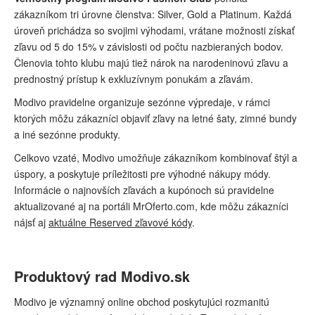
zákazníkom tri úrovne členstva: Silver, Gold a Platinum. Každá
úroveň prichádza so svojimi výhodami, vrátane možnosti získať
zľavu od 5 do 15% v závislosti od počtu nazbieraných bodov.
Členovia tohto klubu majú tiež nárok na narodeninovú zľavu a
prednostný prístup k exkluzívnym ponukám a zľavám.
Modivo pravidelne organizuje sezónne výpredaje, v rámci
ktorých môžu zákazníci objaviť zľavy na letné šaty, zimné bundy
a iné sezónne produkty.
Celkovo vzaté, Modivo umožňuje zákazníkom kombinovať štýl a
úspory, a poskytuje príležitosti pre výhodné nákupy módy.
Informácie o najnovších zľavách a kupónoch sú pravidelne
aktualizované aj na portáli MrOferto.com, kde môžu zákazníci
nájsť aj
aktuálne Reserved zľavové kódy
.
Produktový rad Modivo.sk
Modivo je významný online obchod poskytujúci rozmanitú