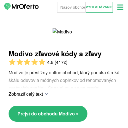
Modivo zľavové kódy a zľavy
4.5
(417x)
Modivo je prestížny online obchod, ktorý ponúka širokú
škálu odevov a módnych doplnkov od renomovaných
svetových značiek. Špecializuje sa na predaj
Zobraziť celý text
kvalitných a trendy odevov pre mužov, ženy a deti.
Klienti môžu v obchode Modivo nájsť najnovšie
kolekcie, limitované edície, ale aj výhodné ponuky a
Prejsť do obchodu Modivo »
zľavy. Modivo prioritne klade dôraz na zákaznícky
servis a rýchlu expedíciu objednávok.
Modivo zľavový