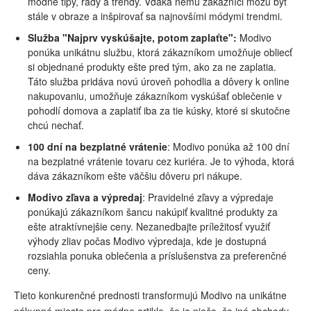
módné tipy, rady a trendy. Vďaka nemu zákazníci môžu byť
stále v obraze a inšpirovať sa najnovšími módymi trendmi.
Služba "Najprv vyskúšajte, potom zaplaťte":
Modivo
ponúka unikátnu službu, ktorá zákazníkom umožňuje obliecť
si objednané produkty ešte pred tým, ako za ne zaplatia.
Táto služba pridáva novú úroveň pohodlia a dôvery k online
nakupovaniu, umožňuje zákazníkom vyskúšať oblečenie v
pohodlí domova a zaplatiť iba za tie kúsky, ktoré si skutočne
chcú nechať.
100 dní na bezplatné vrátenie
: Modivo ponúka až 100 dní
na bezplatné vrátenie tovaru cez kuriéra. Je to výhoda, ktorá
dáva zákazníkom ešte väčšiu dôveru pri nákupe.
Modivo zľava a výpredaj
: Pravidelné zľavy a výpredaje
ponúkajú zákazníkom šancu nakúpiť kvalitné produkty za
ešte atraktívnejšie ceny. Nezanedbajte príležitosť využiť
výhody zliav počas Modivo výpredaja, kde je dostupná
rozsiahla ponuka oblečenia a príslušenstva za preferenčné
ceny.
Tieto konkurenčné prednosti transformujú Modivo na unikátne
nákupné miesto pre módne artikle, čo je niečo, čo iné obchody