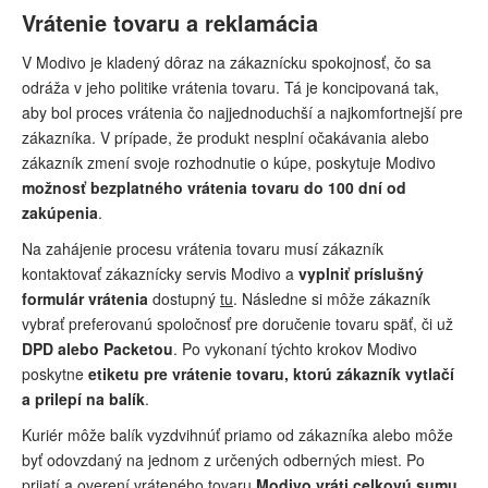
Vrátenie tovaru a reklamácia
V Modivo je kladený dôraz na zákaznícku spokojnosť, čo sa
odráža v jeho politike vrátenia tovaru. Tá je koncipovaná tak,
aby bol proces vrátenia čo najjednoduchší a najkomfortnejší pre
zákazníka. V prípade, že produkt nesplní očakávania alebo
zákazník zmení svoje rozhodnutie o kúpe, poskytuje Modivo
možnosť bezplatného vrátenia tovaru do 100 dní od
zakúpenia
.
Na zahájenie procesu vrátenia tovaru musí zákazník
kontaktovať zákaznícky servis Modivo a
vyplniť príslušný
formulár vrátenia
dostupný
tu
. Následne si môže zákazník
vybrať preferovanú spoločnosť pre doručenie tovaru späť, či už
DPD alebo Packetou
. Po vykonaní týchto krokov Modivo
poskytne
etiketu pre vrátenie tovaru, ktorú zákazník vytlačí
a prilepí na balík
.
Kuriér môže balík vyzdvihnúť priamo od zákazníka alebo môže
byť odovzdaný na jednom z určených odberných miest. Po
prijatí a overení vráteného tovaru
Modivo vráti celkovú sumu