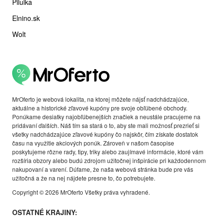
Pilulka
Elnino.sk
Wolt
MrOferto je webová lokalita, na ktorej môžete nájsť nadchádzajúce,
aktuálne a historické zľavové kupóny pre svoje obľúbené obchody.
Ponúkame desiatky najobľúbenejších značiek a neustále pracujeme na
pridávaní ďalších. Náš tím sa stará o to, aby ste mali možnosť prezrieť si
všetky nadchádzajúce zľavové kupóny čo najskôr, čím získate dostatok
času na využitie akciových ponúk. Zároveň v našom časopise
poskytujeme rôzne rady, tipy, triky alebo zaujímavé informácie, ktoré vám
rozšíria obzory alebo budú zdrojom užitočnej inšpirácie pri každodennom
nakupovaní a varení. Dúfame, že naša webová stránka bude pre vás
užitočná a že na nej nájdete presne to, čo potrebujete.
Copyright © 2026 MrOferto Všetky práva vyhradené.
OSTATNÉ KRAJINY: