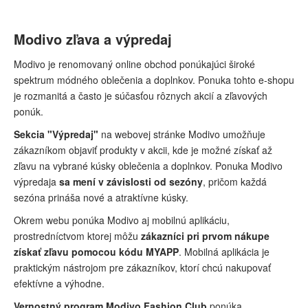
Modivo zľava a výpredaj
Modivo je renomovaný online obchod ponúkajúci široké
spektrum módného oblečenia a doplnkov. Ponuka tohto e-shopu
je rozmanitá a často je súčasťou rôznych akcií a zľavových
ponúk.
Sekcia "Výpredaj"
na webovej stránke Modivo umožňuje
zákazníkom objaviť produkty v akcii, kde je možné získať až
zľavu na vybrané kúsky oblečenia a doplnkov. Ponuka Modivo
výpredaja
sa mení v závislosti od sezóny
, pričom každá
sezóna prináša nové a atraktívne kúsky.
Okrem webu ponúka Modivo aj mobilnú aplikáciu,
prostredníctvom ktorej môžu
zákazníci pri prvom nákupe
získať zľavu pomocou kódu MYAPP
. Mobilná aplikácia je
praktickým nástrojom pre zákazníkov, ktorí chcú nakupovať
efektívne a výhodne.
Vernostný program Modivo Fashion Club
ponúka