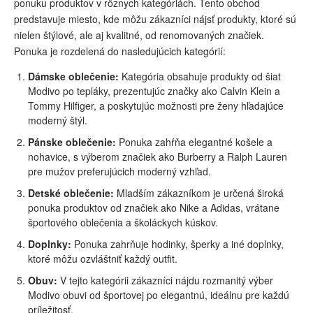
ponuku produktov v rôznych kategóriách. Tento obchod
predstavuje miesto, kde môžu zákazníci nájsť produkty, ktoré sú
nielen štýlové, ale aj kvalitné, od renomovaných značiek.
Ponuka je rozdelená do nasledujúcich kategórií:
Dámske oblečenie:
Kategória obsahuje produkty od šiat
Modivo po tepláky, prezentujúc značky ako Calvin Klein a
Tommy Hilfiger, a poskytujúc možnosti pre ženy hľadajúce
moderný štýl.
Pánske oblečenie:
Ponuka zahŕňa elegantné košele a
nohavice, s výberom značiek ako Burberry a Ralph Lauren
pre mužov preferujúcich moderný vzhľad.
Detské oblečenie:
Mladším zákazníkom je určená široká
ponuka produktov od značiek ako Nike a Adidas, vrátane
športového oblečenia a školáckych kúskov.
Doplnky:
Ponuka zahrňuje hodinky, šperky a iné doplnky,
ktoré môžu ozvláštniť každý outfit.
Obuv:
V tejto kategórii zákazníci nájdu rozmanitý výber
Modivo obuvi od športovej po elegantnú, ideálnu pre každú
príležitosť.