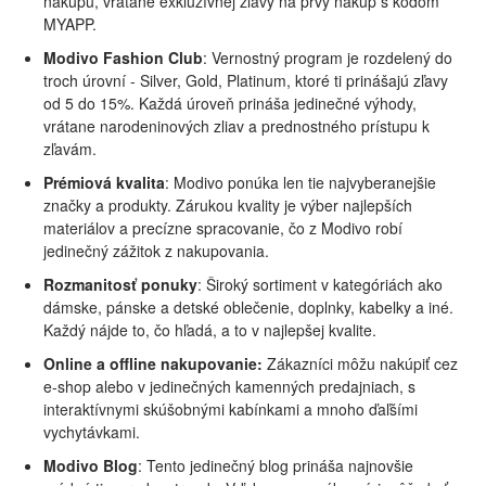
nákupu, vrátane exkluzívnej zľavy na prvý nákup s kódom
MYAPP.
Modivo Fashion Club
: Vernostný program je rozdelený do
troch úrovní - Silver, Gold, Platinum, ktoré ti prinášajú zľavy
od 5 do 15%. Každá úroveň prináša jedinečné výhody,
vrátane narodeninových zliav a prednostného prístupu k
zľavám.
Prémiová kvalita
: Modivo ponúka len tie najvyberanejšie
značky a produkty. Zárukou kvality je výber najlepších
materiálov a precízne spracovanie, čo z Modivo robí
jedinečný zážitok z nakupovania.
Rozmanitosť ponuky
: Široký sortiment v kategóriách ako
dámske, pánske a detské oblečenie, doplnky, kabelky a iné.
Každý nájde to, čo hľadá, a to v najlepšej kvalite.
Online a offline nakupovanie:
Zákazníci môžu nakúpiť cez
e-shop alebo v jedinečných kamenných predajniach, s
interaktívnymi skúšobnými kabínkami a mnoho ďaľšími
vychytávkami.
Modivo Blog
: Tento jedinečný blog prináša najnovšie