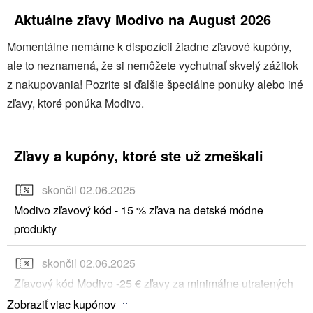
kód
umožňuje zákazníkom nákupy za výhodné ceny,
Aktuálne zľavy Modivo na August 2026
čo pridáva obchodu na atraktivite.
Momentálne nemáme k dispozícii žiadne zľavové kupóny,
ale to neznamená, že si nemôžete vychutnať skvelý zážitok
z nakupovania! Pozrite si ďalšie špeciálne ponuky alebo iné
zľavy, ktoré ponúka Modivo.
Zľavy a kupóny, ktoré ste už zmeškali
skončil 02.06.2025
Modivo zľavový kód - 15 % zľava na detské módne
produkty
skončil 02.06.2025
Zľavový kód Modivo -25 € zľavy za minimálne utratených
100 €
Zobraziť viac kupónov