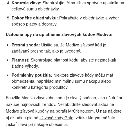
Kontrola zľavy:
Skontrolujte, či sa zľava správne uplatnila na
celkovú sumu objednávky.
Dokončite objednávku:
Pokračujte v objednávke a vyber
spôsob platby a dopravy.
Užitočné tipy na uplatnenie zľavových kódov Modivo:
Presná zhoda:
Uistite sa, že Modivo zľavový kód je
zadávaný presne tak, ako je uvedený.
Platnosť:
Skontrolujte platnosť kódu, aby ste nezmeškali
žiadne výhody.
Podmienky použitia:
Niektoré zľavové kódy môžu mať
obmedzenia, napríklad minimálnu sumu nákupu alebo
konkrétnu kategóriu produktov.
Použitie Modivo zľavového kódu je skvelý spôsob, ako ušetriť pri
nákupe najnovších trendov. Nezabudnite sledovať aktuálne
Modivo zľavové kupóny na portáli MrOferto.com. U nás nájdete
aj aktuálne platné
zľavové kódy Gate
, vďaka ktorým môžete
získať zľava pri nákupe oblečenia.