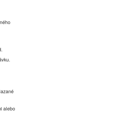
upného
d.
ávku.
viazané
i alebo