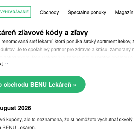
Obchody
Špeciálne ponuky
Magazín
reň zľavové kódy a zľavy
 renomovaná sieť lekární, ktorá ponúka široký sortiment liekov
duktov. Je to spoľahlivý partner pre zdravie a krásu, zameraný 
m zákazníkom. Benu lekáreň je známa svojou profesionálnou a p
xt
e a zľavy, pri ktorých môžu zákazníci ušetriť na nákupoch.
Benu 
robky za výhodnejšie ceny a pritom neobetovať kvalitu. Benu le
torí hľadajú kvalitu, odbornosť a úspory v jednom, pričom využ
do obchodu BENU Lekáreň »
kať maximálnu hodnotu za svoje peniaze.
August 2026
 kupóny, ale to neznamená, že si nemôžete vychutnať skvelý zá
ka BENU Lekáreň.