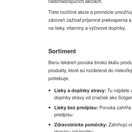
nadchádzajúcich akciách.
Tieto rozličné akcie a promócie umožňu
zároveň zažívať príjemné prekvapenia a
na lieky, vitamíny a výživové doplnky.
Sortiment
Benu lekáreň ponúka širokú škálu produ
produkty, ktoré sú rozdelené do niekoľký
potrebuje.
Lieky a doplnky stravy:
Tu nájdete 
doplnky stravy od značiek ako Solga
Lieky bez predpisu:
Ponuka zahŕňa š
predpisu.
Zdravotnícke pomôcky:
Zahrňujú vš
domácu lekárničku.