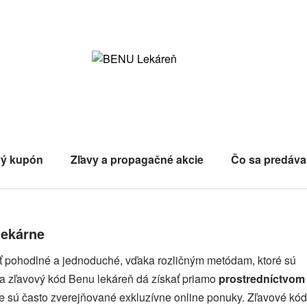
vý kupón
Zľavy a propagačné akcie
Čo sa predáva
lekárne
 pohodlné a jednoduché, vďaka rozličným metódam, ktoré sú
sa zľavový kód Benu lekáreň dá získať priamo
prostredníctvom
de sú často zverejňované exkluzívne online ponuky. Zľavové kód