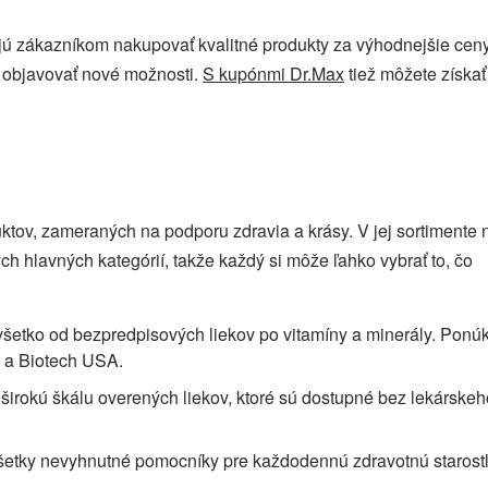
jú zákazníkom nakupovať kvalitné produkty za výhodnejšie cen
 objavovať nové možnosti.
S kupónmi Dr.Max
tiež môžete získať
ktov, zameraných na podporu zdravia a krásy. V jej sortimente 
ch hlavných kategórií, takže každý si môže ľahko vybrať to, čo
všetko od bezpredpisových liekov po vitamíny a minerály. Ponú
r a Biotech USA.
irokú škálu overených liekov, ktoré sú dostupné bez lekárskeh
etky nevyhnutné pomocníky pre každodennú zdravotnú starostl