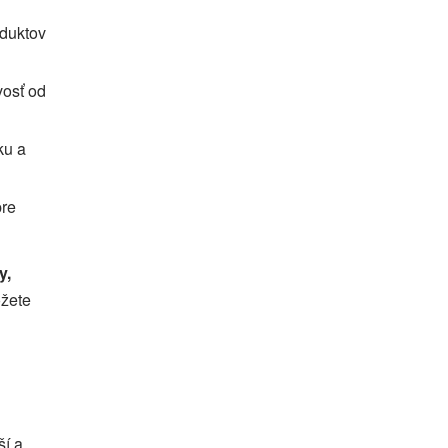
oduktov
vosť od
ku a
pre
y,
ôžete
ší a