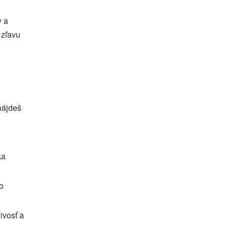
y a
 zľavu
nájdeš
ka
o
ivosť a