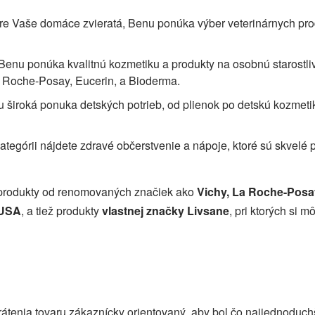
re Vaše domáce zvieratá, Benu ponúka výber veterinárnych pr
Benu ponúka kvalitnú kozmetiku a produkty na osobnú starostli
 Roche-Posay, Eucerin, a Bioderma.
u široká ponuka detských potrieb, od plienok po detskú kozmeti
kategórii nájdete zdravé občerstvenie a nápoje, ktoré sú skvelé 
produkty od renomovaných značiek ako
Vichy, La Roche-Posa
 USA
, a tiež produkty
vlastnej značky Livsane
, pri ktorých si m
rátenia tovaru zákaznícky orientovaný, aby bol čo najjednoduch