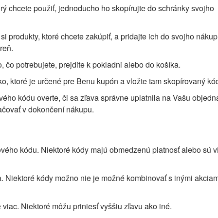
orý chcete použiť, jednoducho ho skopírujte do schránky svojho
si produkty, ktoré chcete zakúpiť, a pridajte ich do svojho nák
reň.
 čo potrebujete, prejdite k pokladni alebo do košíka.
ko, ktoré je určené pre Benu kupón a vložte tam skopírovaný kó
ého kódu overte, či sa zľava správne uplatnila na Vašu objedn
račovať v dokončení nákupu.
vového kódu. Niektoré kódy majú obmedzenú platnosť alebo sú 
a. Niektoré kódy možno nie je možné kombinovať s inými akciam
 viac. Niektoré môžu priniesť vyššiu zľavu ako iné.