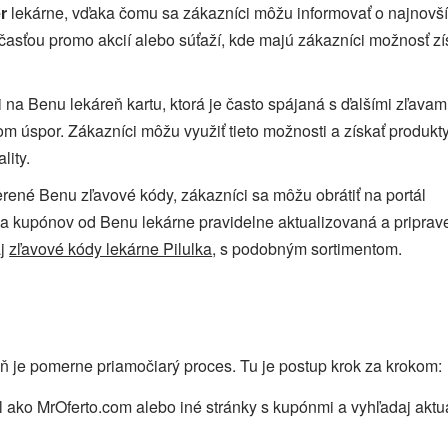
r
lekárne, vďaka čomu sa zákazníci môžu informovať o najnovš
asťou promo akcií alebo súťaží, kde majú zákazníci možnosť zí
 na Benu lekáreň kartu, ktorá je často spájaná s ďalšími zľavam
m úspor. Zákazníci môžu využiť tieto možnosti a získať produkt
lity.
erené Benu zľavové kódy, zákazníci sa môžu obrátiť na portál
av a kupónov od Benu lekárne pravidelne aktualizovaná a priprav
aj
zľavové kódy lekárne Pilulka
, s podobným sortimentom.
 je pomerne priamočiarý proces. Tu je postup krok za krokom:
ál ako MrOferto.com alebo iné stránky s kupónmi a vyhľadaj aktu