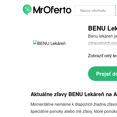
BENU Leká
Benu lekáreň je
zdravotných pro
produktov svoji
Zobraziť celý te
pravidelné akci
ako získavať vý
pre všetkých, k
Prejsť 
zákazníkom zís
Aktuálne zľavy BENU Lekáreň na 
Momentálne nemáme k dispozícii žiadne zľavové
špeciálne ponuky alebo iné zľavy, ktoré ponú