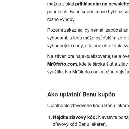
možno získať
prihlásením na newslette
ponukách. Benu kupón môže byť tiež súč
rôzne výhody.
Pozorní zákazníci by nemali zabúdať ani
výhodami, a teda môže byť ďalším zdrojo
výhodnejšie ceny, a to bez ohrozenia kva
Na záver, pre najaktualizovanejšie a ov
MrOferto.com
, kde je široká škála zli
využitiu. Na MrOferto.com možno nájsť 
Ako uplatniť Benu kupón
Uplatnenie zľavového kódu Benu lekáreň
Nájdite zľavový kód:
Navštívte port
zľavový kód Benu lekáreň.