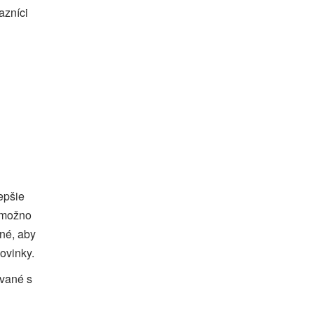
azníci
epšie
y možno
né, aby
ovinky.
ované s