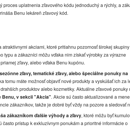
lý proces uplatnenia zľavového kódu jednoduchý a rýchly, a zák
 prináša Benu lekáreň zľavový kód.
atraktívnymi akciami, ktoré pritiahnu pozornosť širokej skupiny
ho typu a zákazníci môžu vďaka nim získať výrobky za výrazne
 priamej zľavy, alebo vďaka Benu kupónu.
sezónne zľavy, tematické zľavy, alebo špeciálne ponuky na
ka tomu máte možnosť objaviť nové produkty a vyskúšať ich za l
e drahších produktov alebo kozmetiky. Aktuálne zľavové ponuk
 Benu, v sekcii "Akcia"
. Akcie sú často aktualizované a mene
encie zákazníkov, takže je dobré byť vždy na pozore a sledovať n
áša zákazníkom ďalšie výhody a zľavy
, ktoré môžu byť kumul
jú často prístup k exkluzívnym ponukám a prioritné informácie o