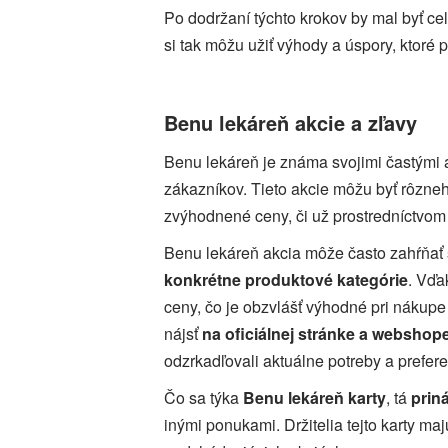
Po dodržaní týchto krokov by mal byť ce
si tak môžu užiť výhody a úspory, ktoré
Benu lekáreň akcie a zľavy
Benu lekáreň je známa svojimi častými a 
zákazníkov. Tieto akcie môžu byť rôzne
zvýhodnené ceny, či už prostredníctvom
Benu lekáreň akcia môže často zahŕňať
konkrétne produktové kategórie
. Vďa
ceny, čo je obzvlášť výhodné pri nákup
nájsť
na oficiálnej stránke a webshope
odzrkadľovali aktuálne potreby a prefer
Čo sa týka
Benu lekáreň karty
, tá
prin
inými ponukami. Držitelia tejto karty ma