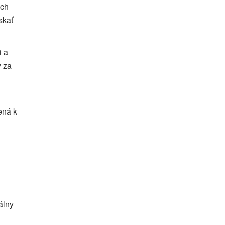
ích
skať
i a
y za
ená k
álny