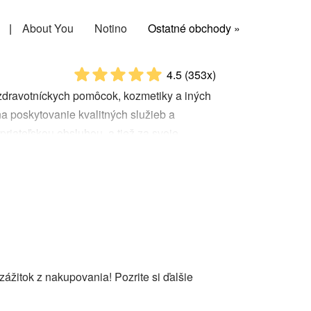
|
About You
Notino
Ostatné obchody »
4.5
(353x)
, zdravotníckych pomôcok, kozmetiky a iných
na poskytovanie kvalitných služieb a
riateľskou obsluhou, a tiež za svoje
lekáreň zľavový kód
je populárny spôsob,
káreň tak reprezentuje spoľahlivého partnera
itie Benu lekáreň zľavového kódu umožňuje
žitok z nakupovania! Pozrite si ďalšie