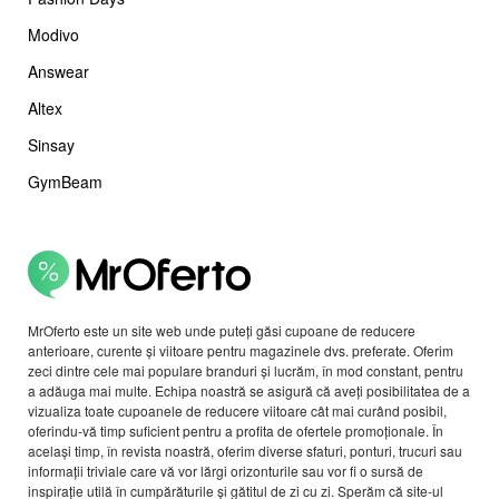
Modivo
Answear
Altex
Sinsay
GymBeam
MrOferto este un site web unde puteți găsi cupoane de reducere
anterioare, curente și viitoare pentru magazinele dvs. preferate. Oferim
zeci dintre cele mai populare branduri și lucrăm, în mod constant, pentru
a adăuga mai multe. Echipa noastră se asigură că aveți posibilitatea de a
vizualiza toate cupoanele de reducere viitoare cât mai curând posibil,
oferindu-vă timp suficient pentru a profita de ofertele promoționale. În
același timp, în revista noastră, oferim diverse sfaturi, ponturi, trucuri sau
informații triviale care vă vor lărgi orizonturile sau vor fi o sursă de
inspirație utilă în cumpărăturile și gătitul de zi cu zi. Sperăm că site-ul