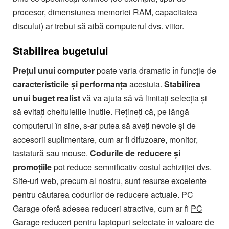
procesor, dimensiunea memoriei RAM, capacitatea
discului) ar trebui să aibă computerul dvs. viitor.
Stabilirea bugetului
Prețul unui computer
poate varia dramatic în funcție de
caracteristicile și performanța
acestuia.
Stabilirea
unui buget realist
vă va ajuta să vă limitați selecția și
să evitați cheltuielile inutile. Rețineți că, pe lângă
computerul în sine, s-ar putea să aveți nevoie și de
accesorii suplimentare, cum ar fi difuzoare, monitor,
tastatură sau mouse.
Codurile de reducere și
promoțiile
pot reduce semnificativ costul achiziției dvs.
Site-uri web, precum al nostru, sunt resurse excelente
pentru căutarea codurilor de reducere actuale. PC
Garage oferă adesea reduceri atractive, cum ar fi
PC
Garage reduceri pentru laptopuri selectate în valoare de