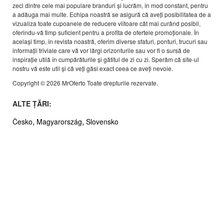
zeci dintre cele mai populare branduri și lucrăm, în mod constant, pentru
a adăuga mai multe. Echipa noastră se asigură că aveți posibilitatea de a
vizualiza toate cupoanele de reducere viitoare cât mai curând posibil,
oferindu-vă timp suficient pentru a profita de ofertele promoționale. În
același timp, în revista noastră, oferim diverse sfaturi, ponturi, trucuri sau
informații triviale care vă vor lărgi orizonturile sau vor fi o sursă de
inspirație utilă în cumpărăturile și gătitul de zi cu zi. Sperăm că site-ul
nostru vă este util și că veți găsi exact ceea ce aveți nevoie.
Copyright © 2026 MrOferto Toate drepturile rezervate.
ALTE ȚĂRI:
,
,
Česko
Magyarország
Slovensko