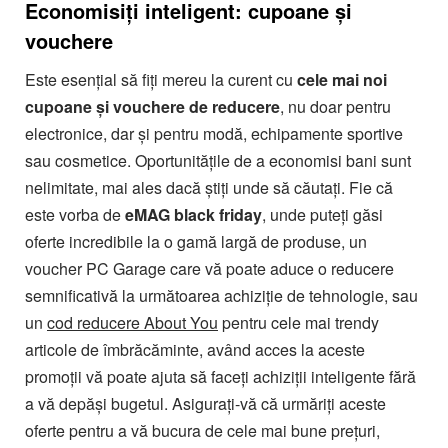
Economisiți inteligent: cupoane și
vouchere
Este esențial să fiți mereu la curent cu
cele mai noi
cupoane și vouchere de reducere
, nu doar pentru
electronice, dar și pentru modă, echipamente sportive
sau cosmetice. Oportunitățile de a economisi bani sunt
nelimitate, mai ales dacă știți unde să căutați. Fie că
este vorba de
eMAG black friday
, unde puteți găsi
oferte incredibile la o gamă largă de produse, un
voucher PC Garage care vă poate aduce o reducere
semnificativă la următoarea achiziție de tehnologie, sau
un
cod reducere About You
pentru cele mai trendy
articole de îmbrăcăminte, având acces la aceste
promoții vă poate ajuta să faceți achiziții inteligente fără
a vă depăși bugetul. Asigurați-vă că urmăriți aceste
oferte pentru a vă bucura de cele mai bune prețuri,