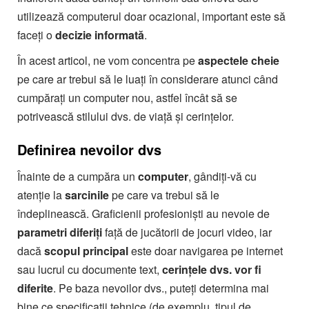
utilizează computerul doar ocazional, important este să
faceți o
decizie informată
.
În acest articol, ne vom concentra pe
aspectele cheie
pe care ar trebui să le luați în considerare atunci când
cumpărați un computer nou, astfel încât să se
potrivească stilului dvs. de viață și cerințelor.
Definirea nevoilor dvs
Înainte de a cumpăra un
computer
, gândiți-vă cu
atenție la
sarcinile
pe care va trebui să le
îndeplinească. Graficienii profesioniști au nevoie de
parametri
diferiți
față de jucătorii de jocuri video, iar
dacă
scopul
principal
este doar navigarea pe internet
sau lucrul cu documente text,
cerințele dvs. vor fi
diferite
. Pe baza nevoilor dvs., puteți determina mai
bine ce specificații tehnice (de exemplu, tipul de