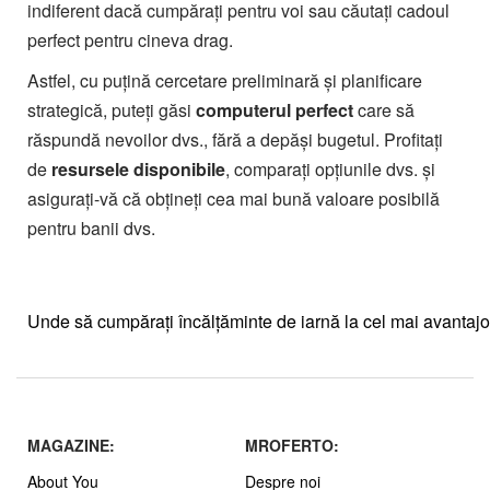
indiferent dacă cumpărați pentru voi sau căutați cadoul
perfect pentru cineva drag.
Astfel, cu puțină cercetare preliminară și planificare
strategică, puteți găsi
computerul perfect
care să
răspundă nevoilor dvs., fără a depăși bugetul. Profitați
de
resursele disponibile
, comparați opțiunile dvs. și
asigurați-vă că obțineți cea mai bună valoare posibilă
pentru banii dvs.
Unde să cumpărați încălțăminte de iarnă la cel mai avantajo
MAGAZINE:
MROFERTO:
About You
Despre noi