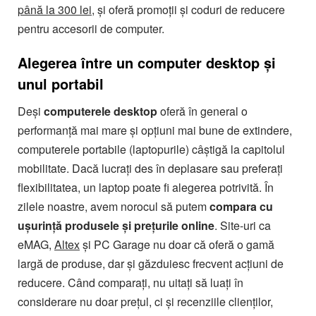
până la 300 lei
, și oferă promoții și coduri de reducere
pentru accesorii de computer.
Alegerea între un computer desktop și
unul portabil
Deși
computerele
desktop
oferă în general o
performanță mai mare și opțiuni mai bune de extindere,
computerele portabile (laptopurile) câștigă la capitolul
mobilitate. Dacă lucrați des în deplasare sau preferați
flexibilitatea, un laptop poate fi alegerea potrivită. În
zilele noastre, avem norocul să putem
compara cu
ușurință produsele și prețurile online
. Site-uri ca
eMAG,
Altex
și PC Garage nu doar că oferă o gamă
largă de produse, dar și găzduiesc frecvent acțiuni de
reducere. Când comparați, nu uitați să luați în
considerare nu doar prețul, ci și recenziile clienților,