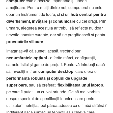
computer
este o decizie importantă și uneori
amețitoare. Pentru mulți dintre noi, computerul nu este
doar un instrument de lucru, ci și un
hub central pentru
divertisment, învățare și comunicare
cu cei dragi. Prin
urmare, alegerea acestuia ar trebui să reflecte nu doar
nevoile noastre curente, dar să ne pregătească și pentru
provocările viitoare
.
Imaginați-vă că sunteți acasă, trecând prin
nenumăratele opțiuni
- diferite mărci, configurații,
caracteristici și game de prețuri. Poate vă întrebați dacă
să investiți într-un
computer desktop
, care oferă o
performanță robustă și opțiuni de upgrade
superioare
, sau să preferați
flexibilitatea unui laptop
,
pe care îl puteți lua cu voi oriunde. Ce să mai vorbim
despre spectrul de specificații tehnice, care pentru
utilizatorii neinițiați pot părea adesea ca o limbă străină?
Indiferent dacă sunteți un tehnofil sau cineva care