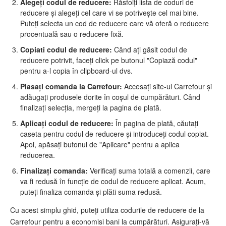
Alegeți codul de reducere:
Răsfoiți lista de coduri de
reducere și alegeți cel care vi se potrivește cel mai bine.
Puteți selecta un cod de reducere care vă oferă o reducere
procentuală sau o reducere fixă.
Copiati codul de reducere:
Când ați găsit codul de
reducere potrivit, faceți click pe butonul "Copiază codul"
pentru a-l copia în clipboard-ul dvs.
Plasați comanda la Carrefour:
Accesați site-ul Carrefour și
adăugați produsele dorite în coșul de cumpărături. Când
finalizați selecția, mergeți la pagina de plată.
Aplicați codul de reducere:
În pagina de plată, căutați
caseta pentru codul de reducere și introduceți codul copiat.
Apoi, apăsați butonul de "Aplicare" pentru a aplica
reducerea.
Finalizați comanda:
Verificați suma totală a comenzii, care
va fi redusă în funcție de codul de reducere aplicat. Acum,
puteți finaliza comanda și plăti suma redusă.
Cu acest simplu ghid, puteți utiliza codurile de reducere de la
Carrefour pentru a economisi bani la cumpărături. Asigurați-vă