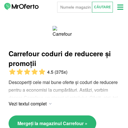
Carrefour coduri de reducere și
promoții
4.5
(375x)
Descoperiți cele mai bune oferte și coduri de reducere
pentru a economisi la cumpărături. Astăzi, vorbim
despre Carrefour, un gigant al retailului. Găsiți, aici, tot
Vezi textul complet
ce aveți nevoie, de la alimente, la electronice. Pentru a
economisi, utilizați codurile de reducere de pe
MrOferto.com. Verificați secțiunea de cupoane pentru
Mergeți la magazinul Carrefour »