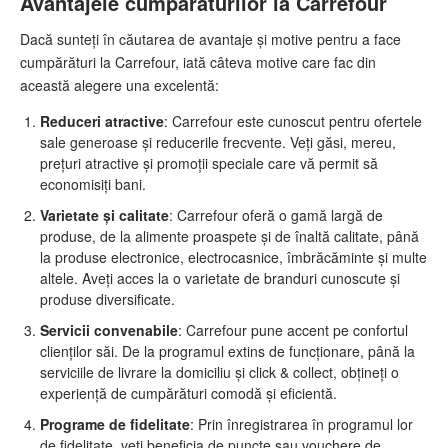
Avantajele cumpărăturilor la Carrefour
Dacă sunteți în căutarea de avantaje și motive pentru a face
cumpărături la Carrefour, iată câteva motive care fac din
această alegere una excelentă:
Reduceri atractive
: Carrefour este cunoscut pentru ofertele
sale generoase și reducerile frecvente. Veți găsi, mereu,
prețuri atractive și promoții speciale care vă permit să
economisiți bani.
Varietate și calitate
: Carrefour oferă o gamă largă de
produse, de la alimente proaspete și de înaltă calitate, până
la produse electronice, electrocasnice, îmbrăcăminte și multe
altele. Aveți acces la o varietate de branduri cunoscute și
produse diversificate.
Servicii convenabile
: Carrefour pune accent pe confortul
clienților săi. De la programul extins de funcționare, până la
serviciile de livrare la domiciliu și click & collect, obțineți o
experiență de cumpărături comodă și eficientă.
Programe de fidelitate
: Prin înregistrarea în programul lor
de fidelitate, veți beneficia de puncte sau vouchere de