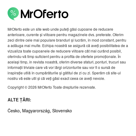
MrOferto este un site web unde puteți găsi cupoane de reducere
anterioare, curente și viitoare pentru magazinele dvs. preferate. Oferim
zeci dintre cele mai populare branduri și lucrăm, în mod constant, pentru
a adăuga mai multe. Echipa noastră se asigură că aveți posibilitatea de a
vizualiza toate cupoanele de reducere viitoare cât mai curând posibil,
oferindu-vă timp suficient pentru a profita de ofertele promoționale. În
același timp, în revista noastră, oferim diverse sfaturi, ponturi, trucuri sau
informații triviale care vă vor lărgi orizonturile sau vor fi o sursă de
inspirație utilă în cumpărăturile și gătitul de zi cu zi. Sperăm că site-ul
nostru vă este util și că veți găsi exact ceea ce aveți nevoie.
Copyright © 2026 MrOferto Toate drepturile rezervate.
ALTE ȚĂRI:
,
,
Česko
Magyarország
Slovensko