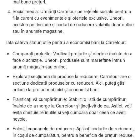
mai bune prețuri.
Social media: Urmăriți Carrefour pe rețelele sociale pentru a
fi la curent cu evenimentele și ofertele exclusive. Uneori,
acestea pot include și coduri de reducere valabile doar online
sau în anumite magazine.
Iată câteva sfaturi utile pentru a economisi bani la Carrefour:
Comparați prețurile: Verificați prețurile și ofertele înainte de a
face o achiziție. Uneori, produsele sunt mai ieftine într-un
anumit magazin sau online.
Explorați secțiunea de produse la reducere: Carrefour are o
secțiune dedicată produselor cu reduceri. Aici, puteți găsi
articole la prețuri mai mici și economisi bani.
Planificați-vă cumpărăturile: Stabiliți o listă de cumpărături
înainte de a merge la Carrefour și țineți-vă de ea. Astfel, veți
evita cheltuielile inutile și veți cumpăra doar ceea ce aveți
nevoie.
Folosiți cupoanele de reducere: Aplicați codurile de reducere,
în coșul de cumpărături, pentru a beneficia de prețuri reduse.