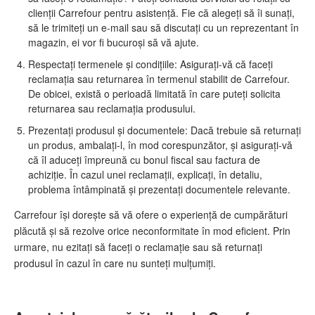
clienții Carrefour pentru asistență. Fie că alegeți să îi sunați,
să le trimiteți un e-mail sau să discutați cu un reprezentant în
magazin, ei vor fi bucuroși să vă ajute.
Respectați termenele și condițiile: Asigurați-vă că faceți
reclamația sau returnarea în termenul stabilit de Carrefour.
De obicei, există o perioadă limitată în care puteți solicita
returnarea sau reclamația produsului.
Prezentați produsul și documentele: Dacă trebuie să returnați
un produs, ambalați-l, în mod corespunzător, și asigurați-vă
că îl aduceți împreună cu bonul fiscal sau factura de
achiziție. În cazul unei reclamații, explicați, în detaliu,
problema întâmpinată și prezentați documentele relevante.
Carrefour își dorește să vă ofere o experiență de cumpărături
plăcută și să rezolve orice neconformitate în mod eficient. Prin
urmare, nu ezitați să faceți o reclamație sau să returnați
produsul în cazul în care nu sunteți mulțumiți.