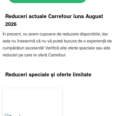
Carrefour și aplicați codul în magazin sau online.
Explorați și secțiunea de produse la reducere.
Carrefour este destinația dvs. de cumpărături
Reduceri actuale Carrefour luna August
inteligente. Profitați de oferte și economisiți bani!
2026
În prezent, nu avem cupoane de reducere disponibile, dar
asta nu înseamnă că nu vă puteți bucura de o experiență de
cumpărături excelentă! Verifică alte oferte speciale sau alte
reduceri pe care le oferă Carrefour.
Reduceri speciale și oferte limitate