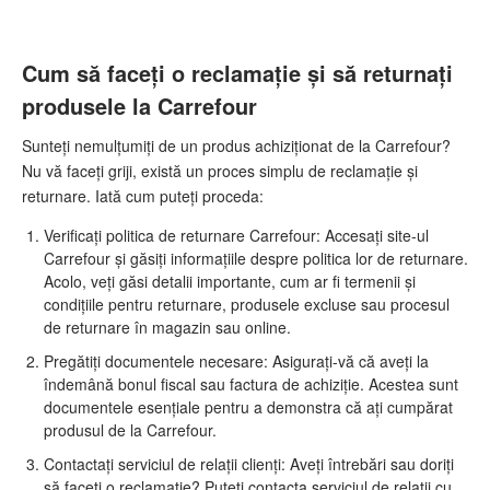
Cum să faceți o reclamație și să returnați
produsele la Carrefour
Sunteți nemulțumiți de un produs achiziționat de la Carrefour?
Nu vă faceți griji, există un proces simplu de reclamație și
returnare. Iată cum puteți proceda:
Verificați politica de returnare Carrefour: Accesați site-ul
Carrefour și găsiți informațiile despre politica lor de returnare.
Acolo, veți găsi detalii importante, cum ar fi termenii și
condițiile pentru returnare, produsele excluse sau procesul
de returnare în magazin sau online.
Pregătiți documentele necesare: Asigurați-vă că aveți la
îndemână bonul fiscal sau factura de achiziție. Acestea sunt
documentele esențiale pentru a demonstra că ați cumpărat
produsul de la Carrefour.
Contactați serviciul de relații clienți: Aveți întrebări sau doriți
să faceți o reclamație? Puteți contacta serviciul de relații cu