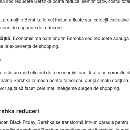
nui cod reducere Bershka poate reduce, semnificativ, costul total
 promoțiile Bershka femei includ articole sau colecții exclusive
 dispun de cupoane de reducere.
ățită:
Economisirea banilor prin Bershka cod reducere adaugă
ie la experiența de shopping.
a este un mod eficient de a economisi bani fără a compromite st
r haine Bershka la modă pentru femei sau pur și simplu doriți să p
vor ajuta să faceți cele mai inteligente alegeri de shopping.
rshka reduceri
ri Black Friday, Bershka se transformă într-un paradis pentru i
profita de reduceri Bershka semnificative și să profitați, la ma