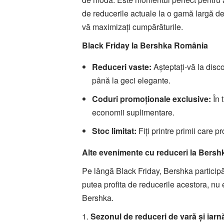
de reducerile actuale la o gamă largă de 
vă maximizați cumpărăturile.
Black Friday la Bershka România
Reduceri vaste:
Așteptați-vă la disc
până la geci elegante.
Coduri promoționale exclusive:
În 
economii suplimentare.
Stoc limitat:
Fiți printre primii care 
Alte evenimente cu reduceri la Bersh
Pe lângă Black Friday, Bershka participă
putea profita de reducerile acestora, nu 
Bershka.
1.
Sezonul de reduceri de vară și iarn