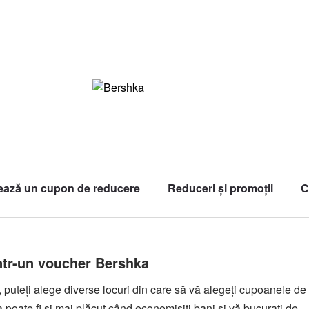
zează un cupon de reducere
Reduceri și promoții
C
ntr-un voucher Bershka
puteți alege diverse locuri din care să vă alegeți cupoanele de
 poate fi și mai plăcut când economisiți bani și vă bucurați de