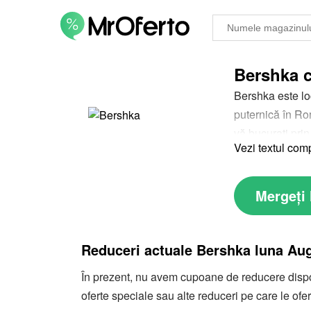
Bershka c
Bershka este lo
puternică în Rom
vă bucurați pri
Vezi textul com
confortabili, o
dispoziție, iar
Mergeți 
Reduceri actuale Bershka luna Au
În prezent, nu avem cupoane de reducere dispon
oferte speciale sau alte reduceri pe care le of