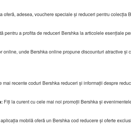
 oferă, adesea, vouchere speciale și reduceri pentru colecția 
 pentru a profita de reduceri Bershka la articolele esențiale pe
or online, unde Bershka online propune discounturi atractive și 
 mai recente coduri Bershka reduceri și informații despre reduc
a:
Fiți la curent cu cele mai noi promoții Bershka și evenimentele
aplicația mobilă oferă un Bershka cod reducere și oferte exclus