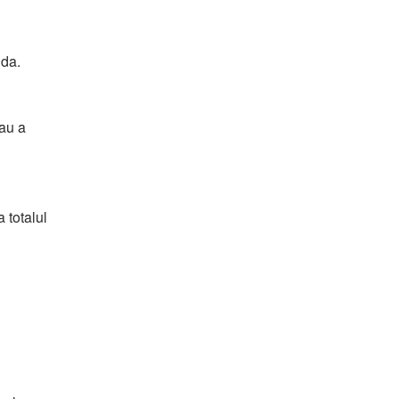
nda.
sau a
 totalul