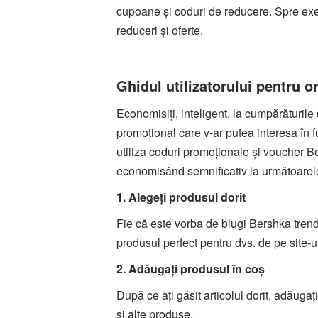
cupoane și coduri de reducere. Spre e
reduceri și oferte.
Ghidul utilizatorului pentru
Economisiți, inteligent, la cumpărăturile 
promoțional care v-ar putea interesa în f
utiliza coduri promoționale și voucher Be
economisând semnificativ la următoarel
1. Alegeți produsul dorit
Fie că este vorba de blugi Bershka trend
produsul perfect pentru dvs. de pe site-
2. Adăugați produsul în coș
După ce ați găsit articolul dorit, adăuga
și alte produse.