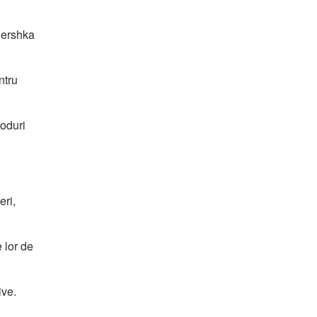
Bershka
ntru
coduri
eri,
 lor de
ive.