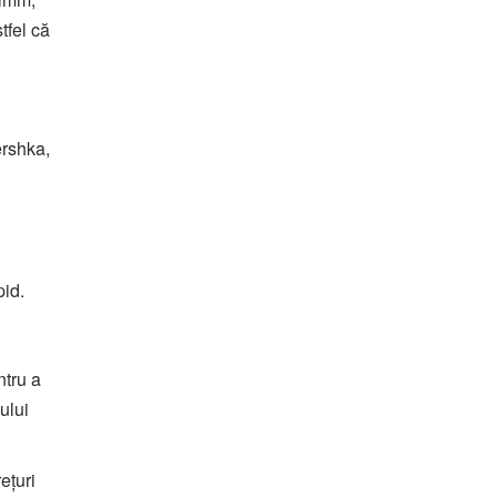
tfel că
ershka,
pid.
ntru a
ului
ețuri