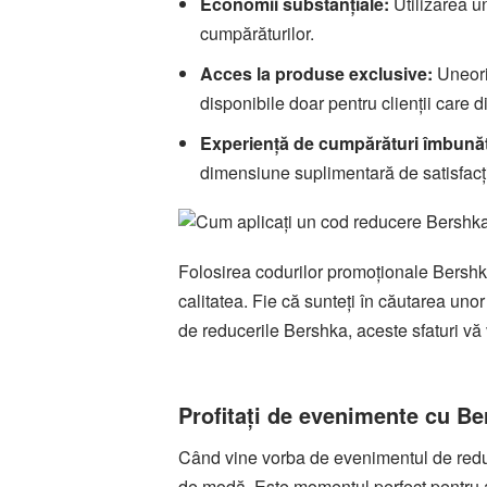
Economii substanțiale:
Utilizarea u
cumpărăturilor.
Acces la produse exclusive:
Uneori,
disponibile doar pentru clienții care
Experiență de cumpărături îmbunăt
dimensiune suplimentară de satisfacț
Folosirea codurilor promoționale Bershk
calitatea. Fie că sunteți în căutarea uno
de reducerile Bershka, aceste sfaturi vă 
Profitați de evenimente cu Be
Când vine vorba de evenimentul de reduce
de modă. Este momentul perfect pentru a 