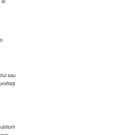
 al
 o
ilul sau
rofitați
ubitorii
ximm,