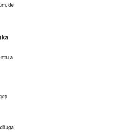
mum, de
hka
entru a
geți
 adăuga