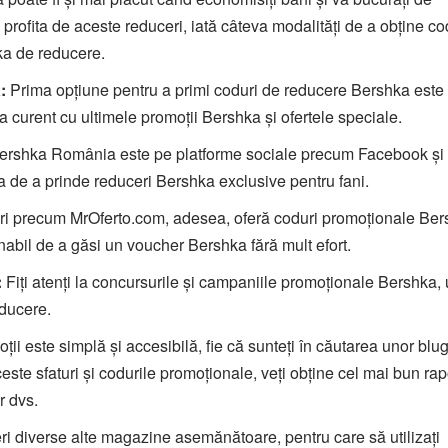
profita de aceste reduceri, iată câteva modalități de a obține co
ka de reducere.
:
Prima opțiune pentru a primi coduri de reducere Bershka este
la curent cu ultimele promoții Bershka și ofertele speciale.
rshka România este pe platforme sociale precum Facebook și
a de a prinde reduceri Bershka exclusive pentru fani.
ri precum MrOferto.com, adesea, oferă coduri promoționale Be
abil de a găsi un voucher Bershka fără mult efort.
:
Fiți atenți la concursurile și campaniile promoționale Bershka,
educere.
 este simplă și accesibilă, fie că sunteți în căutarea unor blug
ste sfaturi și codurile promoționale, veți obține cel mai bun rap
r dvs.
eri diverse alte magazine asemănătoare, pentru care să utilizați