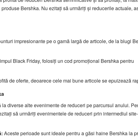
produse Bershka. Nu ezitați să urmăriți și reducerile actuale, as
ounturi impresionante pe o gamă largă de articole, de la blugi B
timpul Black Friday, folosiți un cod promoțional Bershka pentru
profită de oferte, deoarece cele mai bune articole se epuizează ra
ka
 la diverse alte evenimente de reduceri pe parcursul anului. Pe
ezitați să urmăriți evenimentele de reduceri prin intermediul site-
ă:
Aceste perioade sunt ideale pentru a găsi haine Bershka la pr