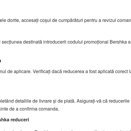
ele dorite, accesați coșul de cumpărături pentru a revizui coma
i secțiunea destinată introducerii codului promoțional Bershka 
a
l de aplicare. Verificați dacă reducerea a fost aplicată corect la
etând detaliile de livrare și de plată. Asigurați-vă că reducerile
înainte de a confirma comanda.
rshka reduceri