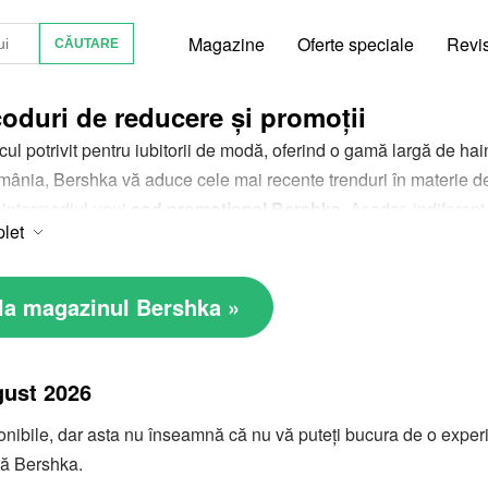
Magazine
Oferte speciale
Revi
oduri de reducere și promoții
cul potrivit pentru iubitorii de modă, oferind o gamă largă de h
ânia, Bershka vă aduce cele mai recente trenduri în materie de b
n intermediul unui
cod promoțional Bershka
. Așadar, indiferen
plet
 geacă Bershka pentru sezoanele reci sau Bershka rochii pentru o
, cu gama de reduceri Bershka, moda devine nu doar accesibilă, d
la magazinul Bershka »
gust 2026
ibile, dar asta nu înseamnă că nu vă puteți bucura de o experie
eră Bershka.