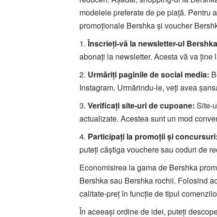
modelele preferate de pe piață. Pentru a 
promoționale Bershka și voucher Bersh
1.
Înscrieți-vă la newsletter-ul Bershka
abonați la newsletter. Acesta vă va ține 
2.
Urmăriți paginile de social media:
Be
Instagram. Urmărindu-le, veți avea șans
3.
Verificați site-uri de cupoane:
Site-u
actualizate. Acestea sunt un mod conven
4.
Participați la promoții și concursuri
puteți câștiga vouchere sau coduri de r
Economisirea la gama de Bershka promoții
Bershka sau Bershka rochii. Folosind ace
calitate-preț în funcție de tipul comenzilo
În aceeași ordine de idei, puteți descop