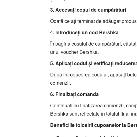
3. Accesați coșul de cumpărături
Odată ce ați terminat de adăugat produs
4. Introduceți un cod Bershka
În pagina coșului de cumpărături, căutaț
unui voucher Bershka.
5. Aplicați codul și verificați reducere
După introducerea codului, apăsați butonu
comenzii.
6. Finalizați comanda
Continuați cu finalizarea comenzii, compl
Bershka sunt reflectate în totalul final 
Beneficiile folosirii cupoanelor la Be