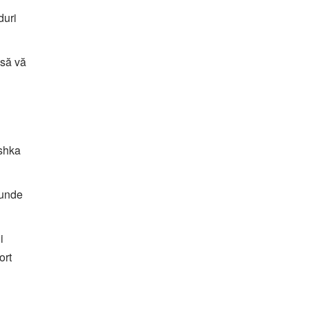
duri
 să vă
rshka
 unde
i
ort