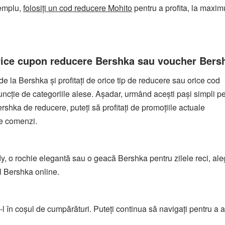
xemplu,
folosiți un cod reducere Mohito
pentru a profita, la maxi
 orice cupon reducere Bershka sau voucher Bers
de la Bershka și profitați de orice tip de reducere sau orice cod
uncție de categoriile alese. Așadar, urmând acești pași simpli p
rshka de reducere, puteți să profitați de promoțiile actuale
e comenzi.
y, o rochie elegantă sau o geacă Bershka pentru zilele reci, ale
ul Bershka online.
ți-l în coșul de cumpărături. Puteți continua să navigați pentru a