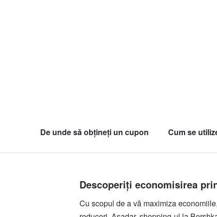
De unde să obțineți un cupon
Cum se utili
Descoperiți economisirea pri
Cu scopul de a vă maximiza economiile, 
reduceri. Așadar, shopping-ul la Bershka