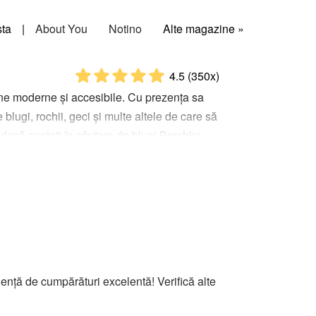
sta
|
About You
Notino
Alte magazine »
4.5
(350x)
aine moderne și accesibile. Cu prezența sa
lugi, rochii, geci și multe altele de care să
t dacă sunteți în căutare de blugi Bershka
cazii speciale, magazinul online vă stă la
ar și o plăcere.
nță de cumpărături excelentă! Verifică alte