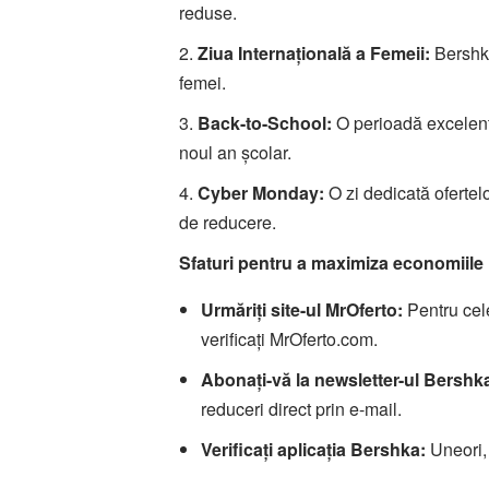
reduse.
2.
Ziua Internațională a Femeii:
Bershka
femei.
3.
Back-to-School:
O perioadă excelentă
noul an școlar.
4.
Cyber Monday:
O zi dedicată ofertel
de reducere.
Sfaturi pentru a maximiza economiile
Urmăriți site-ul MrOferto:
Pentru cele
verificați MrOferto.com.
Abonați-vă la newsletter-ul Bershk
reduceri direct prin e-mail.
Verificați aplicația Bershka:
Uneori, 