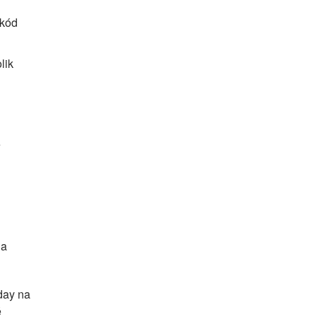
 kód
lik
é
 a
iday na
é