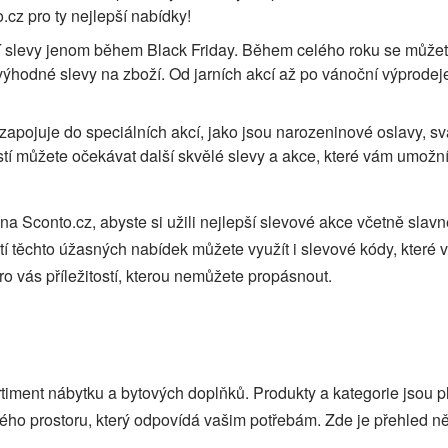
.cz pro ty nejlepší nabídky!
í slevy jenom během Black Friday. Během celého roku se můžete
výhodné slevy na zboží. Od jarních akcí až po vánoční výprodej
 zapojuje do speciálních akcí, jako jsou narozeninové oslavy, sv
ostí můžete očekávat další skvělé slevy a akce, které vám umožní 
na Sconto.cz, abyste si užili nejlepší slevové akce včetně slav
tí těchto úžasných nabídek můžete využít i slevové kódy, které
ro vás příležitostí, kterou nemůžete propásnout.
rtiment nábytku a bytových doplňků. Produkty a kategorie jsou p
vého prostoru, který odpovídá vašim potřebám. Zde je přehled n