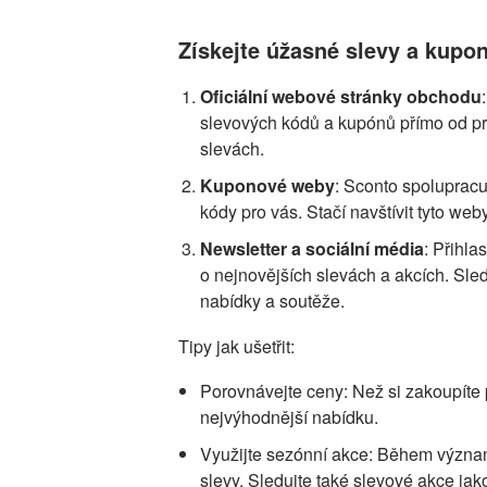
Získejte úžasné slevy a kupo
Oficiální webové stránky obchodu
slevových kódů a kupónů přímo od pro
slevách.
Kuponové weby
: Sconto spoluprac
kódy pro vás. Stačí navštívit tyto we
Newsletter a sociální média
: Přihla
o nejnovějších slevách a akcích. Sled
nabídky a soutěže.
Tipy jak ušetřit:
Porovnávejte ceny: Než si zakoupíte 
nejvýhodnější nabídku.
Využijte sezónní akce: Během význam
slevy. Sledujte také slevové akce ja