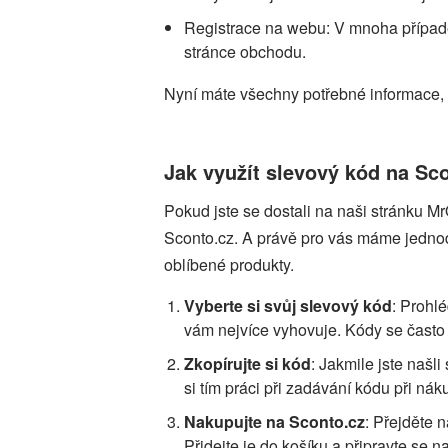
Registrace na webu: V mnoha případe
stránce obchodu.
Nyní máte všechny potřebné informace, 
Jak využít slevový kód na Sc
Pokud jste se dostali na naši stránku Mr
Sconto.cz. A právě pro vás máme jednodu
oblíbené produkty.
Vyberte si svůj slevový kód
: Prohl
vám nejvíce vyhovuje. Kódy se často m
Zkopírujte si kód
: Jakmile jste našli
si tím práci při zadávání kódu při nák
Nakupujte na Sconto.cz
: Přejděte n
Přidejte je do košíku a připravte se 