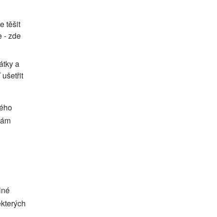
 těšit
e - zde
átky a
ušetřit
ného
 vám
lné
ěkterých