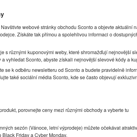
ny
: Navštivte webové stránky obchodu Sconto a objevte aktuální 
dejce. Získáte tak přímou a spolehlivou informaci o dostupnýc
uje s různými kuponovými weby, které shromažďují nejnovější s
by a vyhledat Sconto, abyste získali nejnovější slevové kódy a k
ste se k odběru newsletteru od Sconto a budete pravidelně info
ujte také sociální média Sconto, kde se často objevují exkluziv
produkt, porovnejte ceny mezi různými obchody a vyberte tu
ných sezón (Vánoce, letní výprodeje) můžete očekávat atraktiv
ko Black Friday a Cyber Monday.