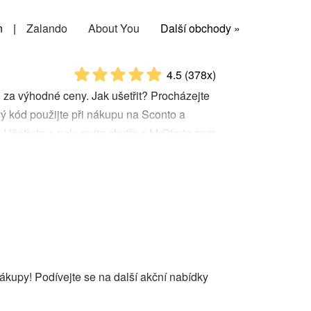
n
|
Zalando
About You
Další obchody »
4.5
(378x)
ů za výhodné ceny. Jak ušetřit? Procházejte
ý kód použijte při nákupu na Sconto a
 Ušetřete a nakupujte chytře s MrOferto.com
ákupy! Podívejte se na další akční nabídky