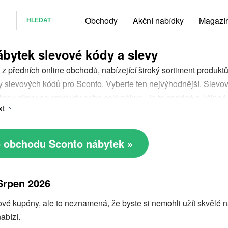
Obchody
Akční nabídky
Magazí
bytek slevové kódy a slevy
 z předních online obchodů, nabízející široký sortiment produkt
y slevových kódů pro Sconto. Vyberte ten nejvýhodnější. Slevov
čnou slevu na produkty nebo celý nákup. Je to snadné a účinné.
xt
do obchodu Sconto nábytek »
Srpen 2026
é kupóny, ale to neznamená, že byste si nemohli užít skvělé n
abízí.