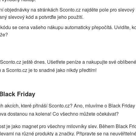
ní objednávky na stránkách Sconto.cz najděte pole pro slevový
ný slevový kód a potvrďte jeho použití.
 kódu se cena vašeho nákupu automaticky přepočítá. Uvidíte, ko
 že?
 Sconto.cz ještě dnes. Ušetřete peníze a nakupujte své oblíben
 a Sconto.cz je to snadné jako nikdy předtím!
Black Friday
ch akcích, které přináší Sconto.cz? Ano, mluvíme o Black Friday
slova dostanou na kolena! Co všechno můžete očekávat?
lost je jako magnet pro všechny milovníky slev. Během Black Fr
slevami na různé produkty a značky. Připravte se na neuvěřiteln