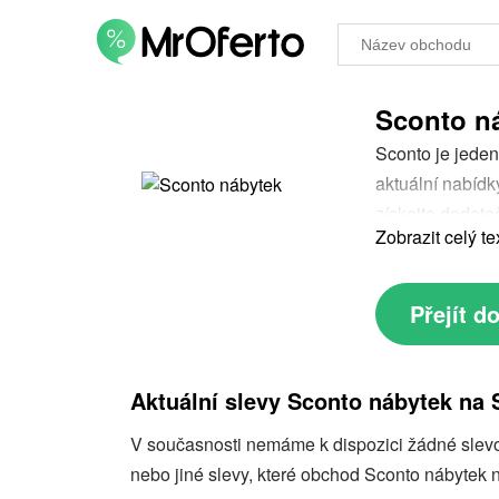
Sconto ná
Sconto je jeden
aktuální nabídk
získejte dodate
Zobrazit celý te
a Sconto!
Přejít 
Aktuální slevy Sconto nábytek na 
V současnosti nemáme k dispozici žádné slevov
nebo jiné slevy, které obchod Sconto nábytek n