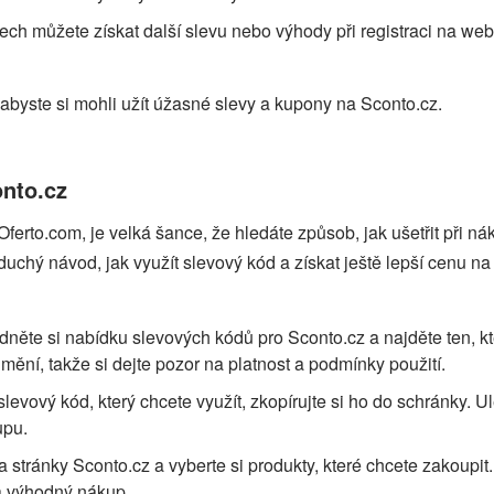
ch můžete získat další slevu nebo výhody při registraci na we
abyste si mohli užít úžasné slevy a kupony na Sconto.cz.
onto.cz
Oferto.com, je velká šance, že hledáte způsob, jak ušetřit při n
chý návod, jak využít slevový kód a získat ještě lepší cenu na
édněte si nabídku slevových kódů pro Sconto.cz a najděte ten, kt
ění, takže si dejte pozor na platnost a podmínky použití.
 slevový kód, který chcete využít, zkopírujte si ho do schránky. U
upu.
a stránky Sconto.cz a vyberte si produkty, které chcete zakoupit.
na výhodný nákup.