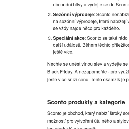
obchodní bitvy a vydejte se do Sconto
Sezónní výprodeje
: Sconto nenabíz
na sezónní výprodeje, které nabízejí 
se vždy najde něco pro každého.
Speciální akce
: Sconto se také rádo
další události. Během těchto příležit
ještě více.
Nechte se unést vlnou slev a vydejte se 
Black Friday. A nezapomeňte - pro využi
ještě více sníží cenu. Tento okamžik je p
Sconto produkty a kategorie
Sconto je obchod, který nabízí široký so
možností pro vytvoření útulného a stylo
top produktů a kategorií: