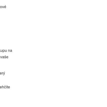
bové
ákupu na
 vaše
erý
lehčíte