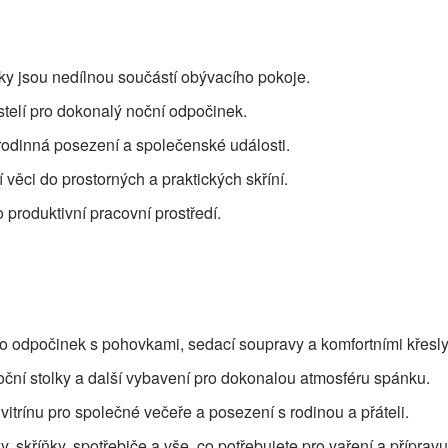
y jsou nedílnou součástí obývacího pokoje.
stelí pro dokonalý noční odpočinek.
ro rodinná posezení a společenské události.
 věci do prostorných a praktických skříní.
 produktivní pracovní prostředí.
pro odpočinek s pohovkami, sedací soupravy a komfortními křesly
noční stolky a další vybavení pro dokonalou atmosféru spánku.
 a vitrínu pro společné večeře a posezení s rodinou a přáteli.
 skříňky, spotřebiče a vše, co potřebujete pro vaření a přípravu 