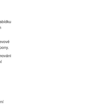
nabídku
h
levové
upony.
rmováni
ní
ní