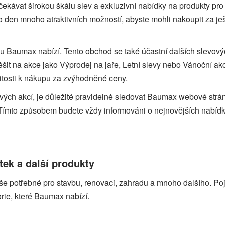
kávat širokou škálu slev a exkluzivní nabídky na produkty pro
 den mnoho atraktivních možností, abyste mohli nakoupit za ješ
rou Baumax nabízí. Tento obchod se také účastní dalších slevový
ěšit na akce jako Výprodej na jaře, Letní slevy nebo Vánoční ak
žitosti k nákupu za zvýhodněné ceny.
vých akcí, je důležité pravidelně sledovat Baumax webové strá
u. Tímto způsobem budete vždy informováni o nejnovějších nabíd
k a další produkty
še potřebné pro stavbu, renovaci, zahradu a mnoho dalšího. P
orie, které Baumax nabízí.