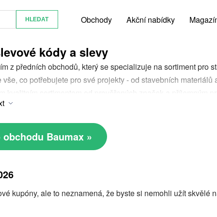
Obchody
Akční nabídky
Magazí
levové kódy a slevy
m z předních obchodů, který se specializuje na sortiment pro st
 vše, co potřebujete pro své projekty - od stavebních materiálů
 kvalitním sortimentem od prověřených značek a příjemným pros
xt
at, jak můžete v Baumaxu ušetřit peníze pomocí slevových kódů
í získat další slevu na vaše nákupy. Jak na to? Je to velmi jedn
 kód na webu MrOferto.com a během procesu nákupu ho použij
do obchodu Baumax »
026
é kupóny, ale to neznamená, že byste si nemohli užít skvělé n