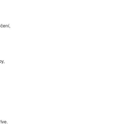
čení,
by,
íve.