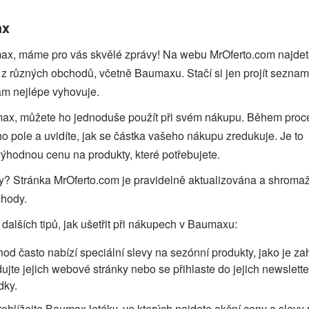
ax
ax, máme pro vás skvělé zprávy! Na webu MrOferto.com najde
 z různých obchodů, včetně Baumaxu. Stačí si jen projít sezna
vám nejlépe vyhovuje.
max, můžete ho jednoduše použít při svém nákupu. Během proc
ho pole a uvidíte, jak se částka vašeho nákupu zredukuje. Je to
výhodnou cenu na produkty, které potřebujete.
dy? Stránka MrOferto.com je pravidelně aktualizována a shroma
chody.
dalších tipů, jak ušetřit při nákupech v Baumaxu:
d často nabízí speciální slevy na sezónní produkty, jako je za
jte jejich webové stránky nebo se přihlaste do jejich newslette
dky.
rohlížejte Baumax letáky, ve kterých najdete akční ceny a slevy