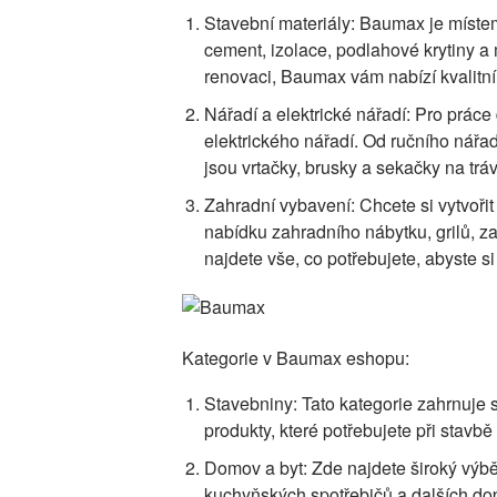
Stavební materiály: Baumax je místem,
cement, izolace, podlahové krytiny a
renovaci, Baumax vám nabízí kvalitn
Nářadí a elektrické nářadí: Pro prác
elektrického nářadí. Od ručního nářadí
jsou vrtačky, brusky a sekačky na tr
Zahradní vybavení: Chcete si vytvoř
nabídku zahradního nábytku, grilů, z
najdete vše, co potřebujete, abyste s
Kategorie v Baumax eshopu:
Stavebniny: Tato kategorie zahrnuje s
produkty, které potřebujete při stavb
Domov a byt: Zde najdete široký výbě
kuchyňských spotřebičů a dalších do