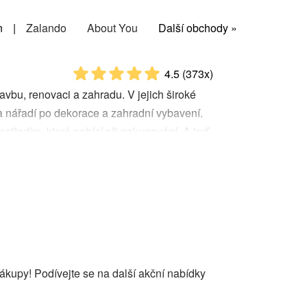
n
|
Zalando
About You
Další obchody »
4.5
(373x)
avbu, renovaci a zahradu. V jejich široké
 a nářadí po dekorace a zahradní vybavení.
tředím, které nabízí při nakupování. A teď
. Baumax slevový kód je skvělý nástroj,
oduché! Stačí, když si najdete platný
ete.
ákupy! Podívejte se na další akční nabídky