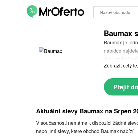
Baumax s
Baumax je jední
nabídce najdete
Jsou známí svým
Zobrazit celý te
se pojďme podív
který vám umožn
Baumax slevový
Přejít 
Aktuální slevy Baumax na Srpen 2
V současnosti nemáme k dispozici žádné slevov
nebo jiné slevy, které obchod Baumax nabízí.