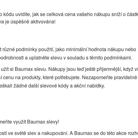
ho kódu uvidíte, jak se celková cena vašeho nákupu sníží o část
va je úspěšně aktivována!
t různé podmínky použití, jako minimální hodnota nákupu nebo
 podrobnosti a uplatněte slevu v souladu s těmito podmínkami.
 užít si Baumax slevu. Nákupy jsou teď ještě příjemnější, když ví
ší cenu na produkty, které potřebujete. Nezapomeňte pravidelně
škali žádné další slevové kódy a akční nabídky.
meňte využít Baumax slevy!
lostí ve světě slev a nakupování. A Baumax se do této akce roz