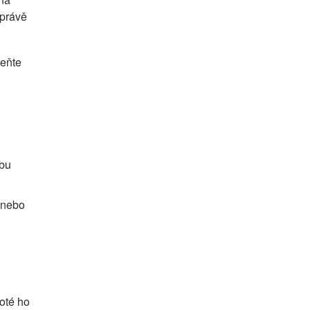
 právě
meňte
ebu
 nebo
oté ho