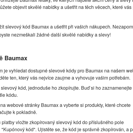
ete objevit skvělé nabídky a ušetřit na těch věcech, které vás
žít slevový kód Baumax a ušetřit při vašich nákupech. Nezapo
byste nezmeškali žádné další skvělé nabídky a slevy!
dě Baumax
kem je vyhledat dostupné slevové kódy pro Baumax na našem w
ěte ten, který vás nejvíce zaujme a vyhovuje vašim potřebám.
ý slevový kód, jednoduše ho zkopírujte. Buď si ho zaznamenejte
dle kódu.
na webové stránky Baumax a vyberte si produkty, které chcete
račujte k pokladně.
platby vložte zkopírovaný slevový kód do příslušného pole
"Kupónový kód". Ujistěte se, že kód je správně zkopírován, a p