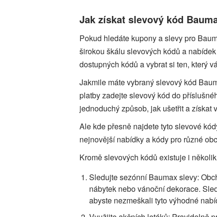
Jak získat slevový kód Baum
Pokud hledáte kupony a slevy pro Baum
širokou škálu slevových kódů a nabídek
dostupných kódů a vybrat si ten, který 
Jakmile máte vybraný slevový kód Bau
platby zadejte slevový kód do příslušné
jednoduchý způsob, jak ušetřit a získat 
Ale kde přesně najdete tyto slevové kó
nejnovější nabídky a kódy pro různé ob
Kromě slevových kódů existuje i několik 
Sledujte sezónní Baumax slevy: Obcho
nábytek nebo vánoční dekorace. Sledu
abyste nezmeškali tyto výhodné nabí
Využijte akčních letáků: Pravidelně p