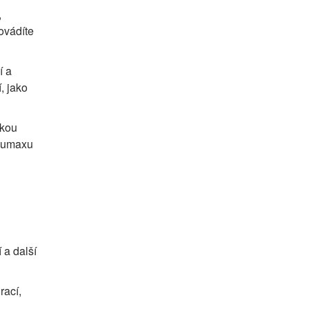
,
ovádíte
í a
, jako
okou
Baumaxu
 a další
rací,