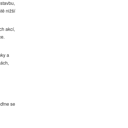
 stavbu,
tě nižší
ch akcí,
ce.
nky a
kách,
ojďme se