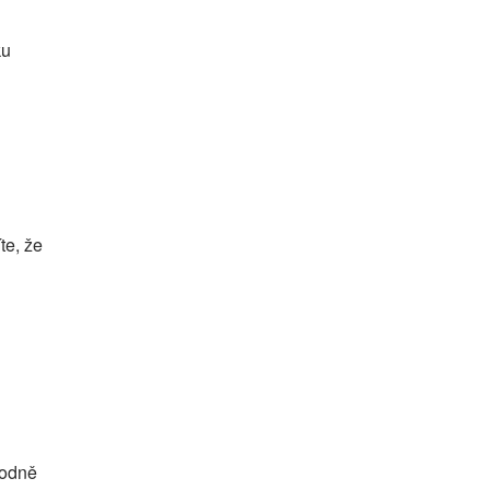
ku
te, že
hodně