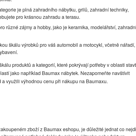
egorie je plná zahradního nábytku, grilů, zahradní techniky,
ebujete pro krásnou zahradu a terasu.
o různé zájmy a hobby, jako je keramika, modelářství, zahradni
kou škálu výrobků pro váš automobil a motocykl, včetně nářadí,
vybavení.
lu produktů a kategorií, které pokrývají potřeby v oblasti stav
lastí jako například Baumax nábytek. Nezapomeňte navštívit
ód a využili výhodnou cenu při nákupu na Baumaxu.
a zakoupeném zboží z Baumax eshopu, je důležité jednat co nejdř