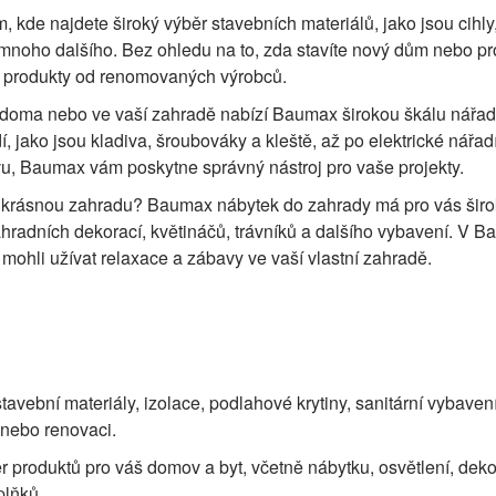
 kde najdete široký výběr stavebních materiálů, jako jsou cihly
 mnoho dalšího. Bez ohledu na to, zda stavíte nový dům nebo pr
í produkty od renomovaných výrobců.
e doma nebo ve vaší zahradě nabízí Baumax širokou škálu nářad
, jako jsou kladiva, šroubováky a kleště, až po elektrické nářadí
ávu, Baumax vám poskytne správný nástroj pro vaše projekty.
it krásnou zahradu? Baumax nábytek do zahrady má pro vás šir
ahradních dekorací, květináčů, trávníků a dalšího vybavení. V 
i mohli užívat relaxace a zábavy ve vaší vlastní zahradě.
tavební materiály, izolace, podlahové krytiny, sanitární vybavení
ě nebo renovaci.
r produktů pro váš domov a byt, včetně nábytku, osvětlení, deko
plňků.