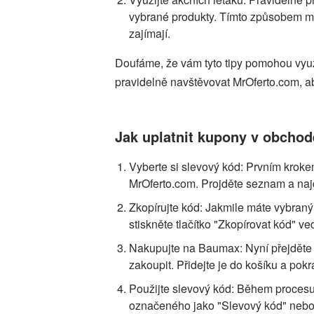
vybrané produkty. Tímto způsobem můž
zajímají.
Doufáme, že vám tyto tipy pomohou vyu
pravidelně navštěvovat MrOferto.com, a
Jak uplatnit kupony v obcho
Vyberte si slevový kód: Prvním kro
MrOferto.com. Projděte seznam a najd
Zkopírujte kód: Jakmile máte vybran
stiskněte tlačítko "Zkopírovat kód" ve
Nakupujte na Baumax: Nyní přejděte 
zakoupit. Přidejte je do košíku a pok
Použijte slevový kód: Během procesu 
označeného jako "Slevový kód" nebo 