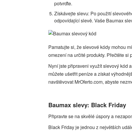
potvrďte.
Získávejte slevu: Po použití slevové
odpovídající slevě. Vaše Baumax sle
Pamatujte si, že slevové kódy mohou mí
omezení na určité produkty. Přečtěte si
Nyní jste připraveni využít slevový kód a
můžete ušetřit peníze a získat výhodněj
navštěvovat MrOferto.com, abyste nezme
Baumax slevy: Black Friday
Připravte se na skvělé úspory a nezapo
Black Friday je jednou z největších udá