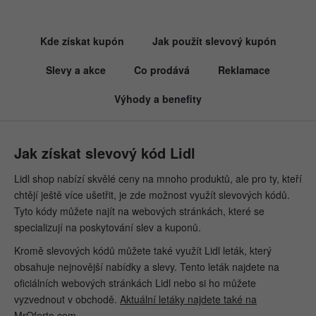
Kde získat kupón
Jak použít slevový kupón
Slevy a akce
Co prodává
Reklamace
Výhody a benefity
Jak získat slevový kód Lidl
Lidl shop nabízí skvělé ceny na mnoho produktů, ale pro ty, kteří
chtějí ještě více ušetřit, je zde možnost využít slevových kódů.
Tyto kódy můžete najít na webových stránkách, které se
specializují na poskytování slev a kuponů.
Kromě slevových kódů můžete také využít Lidl leták, který
obsahuje nejnovější nabídky a slevy. Tento leták najdete na
oficiálních webových stránkách Lidl nebo si ho můžete
vyzvednout v obchodě.
Aktuální letáky najdete také na
MrOferto.com
.