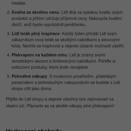
hledáte.
Kvalita za skvělou cenu
: Lidl dbá na vysokou kvalitu svých
produktů a přitom udržuje příjemné ceny. Nakoupíte kvalitní
zboží, aniž byste vyprázdnili peněženku.
Lidl leták plný inspirace
: Každý týden přináší Lidl svým
zákazníkům nový leták se skvělými nabídkami a slevovými
kódy. Nechte se inspirovat a objevte úžasné možnosti ušetřit.
Překvapení na každém rohu
: Lidl je známý svými
tematickými akcemi a limitovanými nabídkami. Pořiďte si
exkluzivní produkty, které jinde nenajdete.
Pohodlné nákupy
: S moderním prostředím, přátelským
personálem a jednoduchým nakupováním se budete v Lidl
shopu cítit jako doma.
Přijďte do Lidl shopu a objevte všechny tyto zajímavosti na
vlastní oči. Připravte se na skvělé nákupy plné překvapení!
Hodnocení obchodu