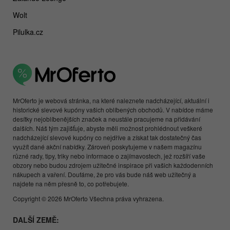
Wolt
Pilulka.cz
MrOferto je webová stránka, na které naleznete nadcházející, aktuální i
historické slevové kupóny vašich oblíbených obchodů. V nabídce máme
desítky nejoblíbenějších značek a neustále pracujeme na přidávání
dalších. Náš tým zajišťuje, abyste měli možnost prohlédnout veškeré
nadcházející slevové kupóny co nejdříve a získat tak dostatečný čas
využít dané akční nabídky. Zároveň poskytujeme v našem magazínu
různé rady, tipy, triky nebo informace o zajímavostech, jež rozšíří vaše
obzory nebo budou zdrojem užitečné inspirace při vašich každodenních
nákupech a vaření. Doufáme, že pro vás bude náš web užitečný a
najdete na něm přesně to, co potřebujete.
Copyright © 2026 MrOferto Všechna práva vyhrazena.
DALŠÍ ZEMĚ: