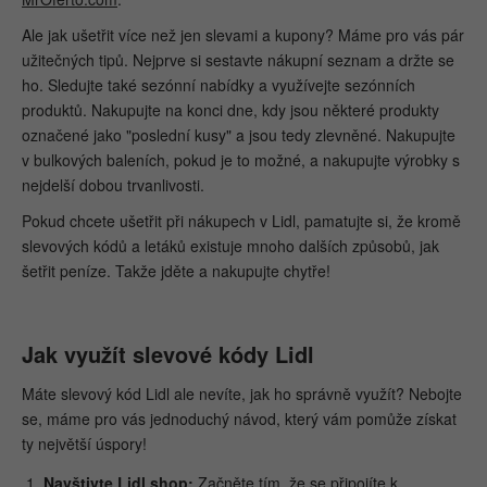
Ale jak ušetřit více než jen slevami a kupony? Máme pro vás pár
užitečných tipů. Nejprve si sestavte nákupní seznam a držte se
ho. Sledujte také sezónní nabídky a využívejte sezónních
produktů. Nakupujte na konci dne, kdy jsou některé produkty
označené jako "poslední kusy" a jsou tedy zlevněné. Nakupujte
v bulkových baleních, pokud je to možné, a nakupujte výrobky s
nejdelší dobou trvanlivosti.
Pokud chcete ušetřit při nákupech v Lidl, pamatujte si, že kromě
slevových kódů a letáků existuje mnoho dalších způsobů, jak
šetřit peníze. Takže jděte a nakupujte chytře!
Jak využít slevové kódy Lidl
Máte slevový kód Lidl ale nevíte, jak ho správně využít? Nebojte
se, máme pro vás jednoduchý návod, který vám pomůže získat
ty největší úspory!
Navštivte Lidl shop:
Začněte tím, že se připojíte k