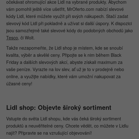
očekávat ohromující akce Lidl na vybrané produkty. Abychom
vám pomohli ještě více ušetřit, MrOferto.com nabízí slevové
kódy Lidl, které můžete využít při svých nákupech. Stačí zadat
slevový kód Lidl při pokladně a užívat si další úspory. K dispozici
jsou samozřejmě také slevové kódy do podobných obchodů jako
Tesco
, či Wolt.
Takže nezapomeňte, že Lidl shop je místem, kde se snoubí
kvalita, výběr a skvělé ceny. Připojte se k nim během Black
Friday a dalších slevových akcí, abyste získali maximum za
vaše peníze. Vyrazte na lov slev, ať už je to v prodejně nebo
online, a využijte nabídky, které vám umožní nakupovat za
úžasné ceny!
Lidl shop: Objevte široký sortiment
Vstupte do světa Lidl shopu, kde vás čeká široký sortiment
produktů a neuvěřitelné ceny. Chcete vědět, co můžete v Lidlu
najít? Připravte se na vzrušující objevování!