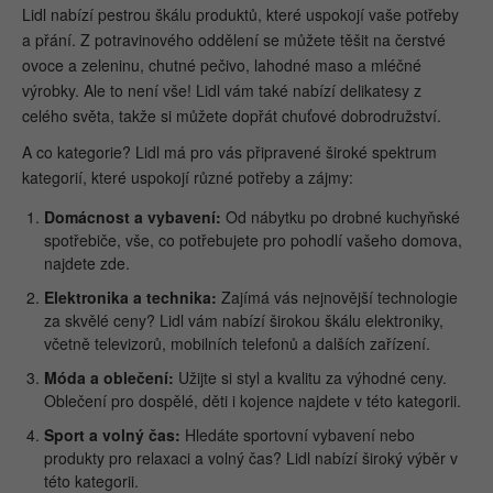
Lidl nabízí pestrou škálu produktů, které uspokojí vaše potřeby
a přání. Z potravinového oddělení se můžete těšit na čerstvé
ovoce a zeleninu, chutné pečivo, lahodné maso a mléčné
výrobky. Ale to není vše! Lidl vám také nabízí delikatesy z
celého světa, takže si můžete dopřát chuťové dobrodružství.
A co kategorie? Lidl má pro vás připravené široké spektrum
kategorií, které uspokojí různé potřeby a zájmy:
Domácnost a vybavení:
Od nábytku po drobné kuchyňské
spotřebiče, vše, co potřebujete pro pohodlí vašeho domova,
najdete zde.
Elektronika a technika:
Zajímá vás nejnovější technologie
za skvělé ceny? Lidl vám nabízí širokou škálu elektroniky,
včetně televizorů, mobilních telefonů a dalších zařízení.
Móda a oblečení:
Užijte si styl a kvalitu za výhodné ceny.
Oblečení pro dospělé, děti i kojence najdete v této kategorii.
Sport a volný čas:
Hledáte sportovní vybavení nebo
produkty pro relaxaci a volný čas? Lidl nabízí široký výběr v
této kategorii.