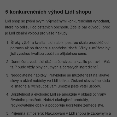
5 konkurenčních výhod Lidl shopu
Lidl shop se pyšní svými výjimečnými konkurenčními výhodami,
které ho odlišují od ostatních obchodů. Zde je pár důvodů, proč
je Lidl ideální volbou pro vaše nákupy:
Široký výběr a kvalita: Lidl nabízí pestrou škálu produktů od
potravin až po drogerii a spotřební zboží. Vždy si můžete být
jisti vysokou kvalitou zboží za přijatelnou cenu.
Denní čerstvost: Lidl dbá na čerstvost a kvalitu potravin. Váš
talíř bude vždy plný chutných a čerstvých ingrediencí.
Neodolatelné nabídky: Pravidelně se můžete těšit na lákavé
slevy a akční nabídky ve Lidl letáku. Získání slevového kódu
je snadné a rychlé, což vám umožní ještě větší úspory.
Udržitelnost a ekologie: Lidl se angažuje v oblasti ochrany
životního prostředí. Nabízí ekologické produkty,
recyklovatelné obaly a podporuje udržitelné zemědělství.
Příjemná atmosféra: Nakupování v Lidl shopu je zábavným a