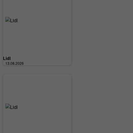
Slevový kód Lidl 30 % na zahradní nábytek
skončil 27.06.2026
30% sleva na kategorii Chlazení
skončil 20.06.2026
Slevový kód Lidl 20 % na kategorii dílna a zahrada
Lidl
skončil 10.06.2026
25% sleva na módu a doplňky
13.08.2026
skončil 06.06.2026
Slevový kód Lidl 30 % na kategorii povlečení a
prostěradla
skončil 08.05.2026
25% sleva na kategorii móda a doplňky
skončil 05.05.2026