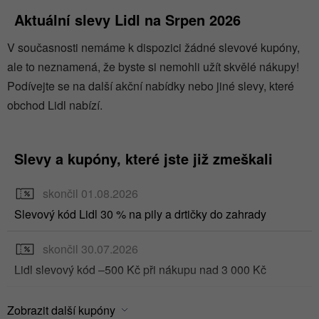
slevách je také skvělý způsob, jak ušetřit na nákupech
Aktuální slevy Lidl na Srpen 2026
v Lidlu. Celkově lze říci, že Lidl shop nabízí kvalitní
V současnosti nemáme k dispozici žádné slevové kupóny,
zboží za rozumné ceny a díky různým slevám a
ale to neznamená, že byste si nemohli užít skvělé nákupy!
slevovým kódům můžete ještě více ušetřit.
Podívejte se na další akční nabídky nebo jiné slevy, které
Nezapomeňte pravidelně sledovat nabídky a využít
obchod Lidl nabízí.
akčních dnů, aby vám neunikly ty nejlepší příležitosti
ke škodnému nákupu.
Slevy a kupóny, které jste již zmeškali
skončil 01.08.2026
Slevový kód Lidl 30 % na pily a drtičky do zahrady
skončil 30.07.2026
Lidl slevový kód –500 Kč při nákupu nad 3 000 Kč
skončil 30.07.2026
Zobrazit další kupóny