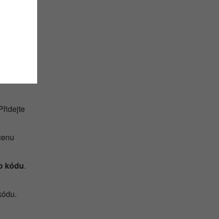
čas zde
 20 %
kat
it.
Přidejte
 cenu
o kódu
.
kódu.