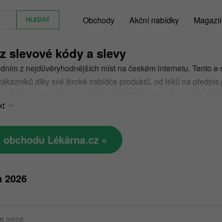
Obchody
Akční nabídky
Magazí
z slevové kódy a slevy
edním z nejdůvěryhodnějších míst na českém internetu. Tento e-s
kazníků díky své široké nabídce produktů, od léků na předpis 
 nabídku, doporučujume sledovat MrOferto.com. Často tak získá
xt
ódy jsou jedním z nejjednodušších způsobů, jak na svém nákupu
o obchodu Lékárna.cz »
n 2026
08.2026