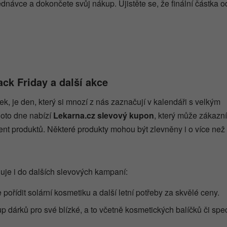
ednávce a dokončete svůj nákup. Ujistěte se, že finální částka 
ck Friday a další akce
k, je den, který si mnozí z nás zaznačují v kalendáři s velkým
oto dne nabízí
Lekarna.cz slevový kupon
, který může zákazn
ent produktů. Některé produkty mohou být zlevněny i o více než
uje i do dalších slevových kampaní:
pořídit solární kosmetiku a další letní potřeby za skvělé ceny.
up dárků pro své blízké, a to včetně kosmetických balíčků či spe