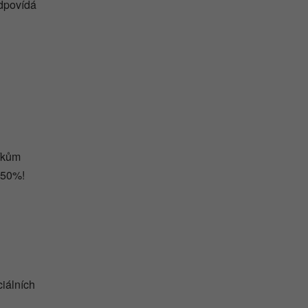
odpovídá
íkům
 50%!
ciálních