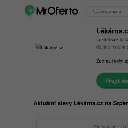
Lékárna.c
Lekarna.cz je j
důvěru mnoha zá
žádnou skvělou
Zobrazit celý te
právě slevové k
Přejít d
Aktuální slevy Lékárna.cz na Srpe
Platnost do: 19.