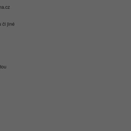
na.cz
 či jiné
 tou