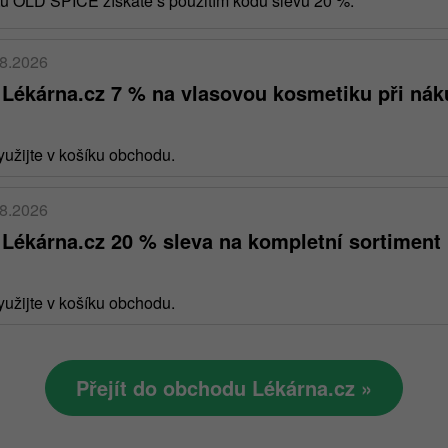
tů OLD SPICE získáte s použitím kódu slevu 20 %.
08.2026
 Lékárna.cz 7 % na vlasovou kosmetiku při ná
užijte v košíku obchodu.
08.2026
 Lékárna.cz 20 % sleva na kompletní sortiment
užijte v košíku obchodu.
Přejít do obchodu Lékárna.cz »