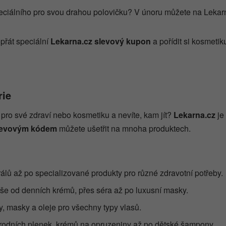
eciálního pro svou drahou polovičku? V únoru můžete na Lekar
přát speciální
Lekarna.cz slevový kupon
a pořídit si kosmetiku
rie
t pro své zdraví nebo kosmetiku a nevíte, kam jít?
Lekarna.cz
je
levovým kódem
můžete ušetřit na mnoha produktech.
rálů až po specializované produkty pro různé zdravotní potřeby.
vše od denních krémů, přes séra až po luxusní masky.
, masky a oleje pro všechny typy vlasů.
írodních plenek, krémů na opruzeniny až po dětské šampony.