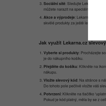
Sociální sítě
: Sledujte Lekarna.cz na
můžete narazit na speciální akce či s
skončil 05.08.2026
Slevový kód Lékárn
Akce a výprodeje
: Lekarna.cz často
skvělé produkty za ještě lepší ceny. 
skončil 05.08.2026
Slevový kód Lékár
skončil 05.08.2026
Slevový kód Lékár
Jak využít Lekarna.cz slevov
Vyberte si produkty
: Procházejte so
je do nákupního košíku.
Přejděte do košíku
: Klikněte na iko
nákupu.
Vložte slevový kód
: Na stránce s n
Do tohoto pole pečlivě vložte váš sle
Potvrzení
: Klikněte na tlačítko 'up
Pokud je kód platný, měla by se z ce