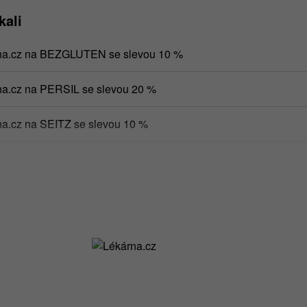
kali
rna.cz na BEZGLUTEN se slevou 10 %
na.cz na PERSIL se slevou 20 %
na.cz na SEITZ se slevou 10 %
na.cz na SCHÄR se slevou 10 %
na.cz na PROBIO se slevou 12 %
na.cz na VEROVAL se slevou 10 %
na.cz na NONAGE se slevou 10 %
a.cz na produkty MIXIT Křupavé ovoce, popcorn a oříšky z pec