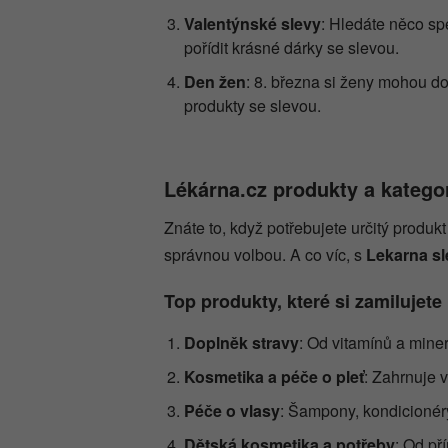
Valentýnské slevy
: Hledáte něco sp
pořídit krásné dárky se slevou.
Den žen
: 8. března si ženy mohou do
produkty se slevou.
Lékárna.cz produkty a katego
Znáte to, když potřebujete určitý produk
správnou volbou. A co víc, s
Lekarna s
Top produkty, které si zamilujete
Doplněk stravy
: Od vitamínů a mine
Kosmetika a péče o pleť
: Zahrnuje 
Péče o vlasy
: Šampony, kondicionéry
Dětská kosmetika a potřeby
: Od př