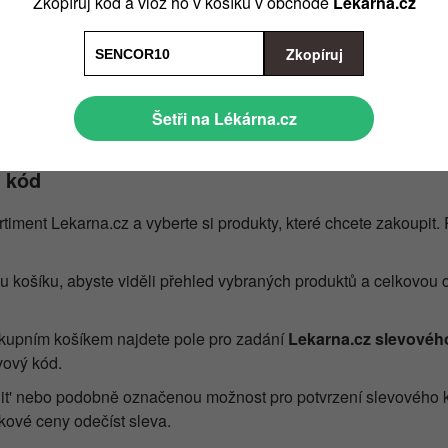
Zkopíruj kód a vlož ho v košíku v obchodě
Lékárna.cz
 sociálních sítích jako je Facebook, Instagram nebo Twitter. Ob
levové kódy.
a.cz na HIMALYO Doplňky stravy, džusy a goji plody se slevou
Zkopíruj
 pořádá sezónní výprodeje nebo speciální akce, kdy můžete zís
I když zde nejde přímo o slevové kódy, stále můžete výrazně ušetř
na.cz na DAY UP se slevou 10 %
Šetři na Lékárna.cz
na.cz na produkty CONCEPT se slevou 20 %
ý kód
rtiment Lekarna.cz a vyberte si produkty, které chcete zakoupit. 
nu košíku, abyste viděli přehled vybraných produktů a celkovou
ákupním košíkem najdete pole pro zadání
Lekarna.cz slevovéh
vový kód.
latnit' nebo podobně označenou možnost pro potvrzení slevového 
lkové ceny odečíst sleva.