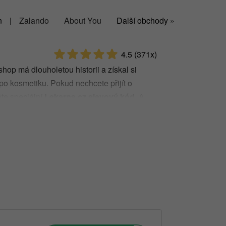
n
|
Zalando
About You
Další obchody »
4.5
(371x)
hop má dlouholetou historii a získal si
po kosmetiku. Pokud nechcete přijít o
te speciální
Lekarna.cz slevový kód.
A
 ušetřit.