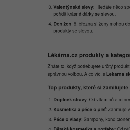
Valentýnské slevy
: Hledáte něco sp
pořídit krásné dárky se slevou.
Den žen
: 8. března si ženy mohou do
produkty se slevou.
Lékárna.cz produkty a katego
Znáte to, když potřebujete určitý produk
správnou volbou. A co víc, s
Lekarna s
Top produkty, které si zamilujete
Doplněk stravy
: Od vitamínů a mine
Kosmetika a péče o pleť
: Zahrnuje 
Péče o vlasy
: Šampony, kondicionéry
Dětská kosmetika a potřeby
: Od př