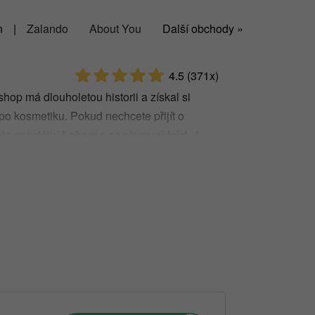
n
|
Zalando
About You
Další obchody »
4.5
(371x)
hop má dlouholetou historii a získal si
po kosmetiku. Pokud nechcete přijít o
te speciální
Lekarna.cz slevový kód.
A
 ušetřit.