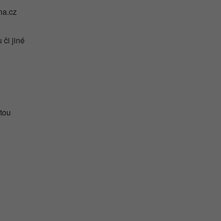
na.cz
 či jiné
 tou