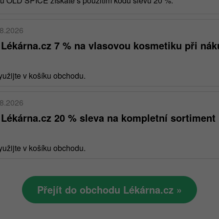
tů OLD SPICE získáte s použitím kódu slevu 20 %.
08.2026
 Lékárna.cz 7 % na vlasovou kosmetiku při ná
užijte v košíku obchodu.
08.2026
 Lékárna.cz 20 % sleva na kompletní sortiment
užijte v košíku obchodu.
Přejít do obchodu Lékárna.cz »