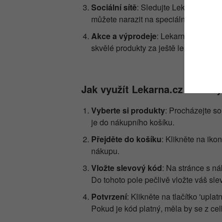
Sociální sítě
: Sledujte Lekarna.cz na
můžete narazit na speciální akce či s
skončil 05.08.2026
Slevový kód Lékárn
Akce a výprodeje
: Lekarna.cz často
skvělé produkty za ještě lepší ceny. 
skončil 05.08.2026
Slevový kód Lékár
skončil 05.08.2026
Slevový kód Lékár
Jak využít Lekarna.cz slevov
Vyberte si produkty
: Procházejte so
je do nákupního košíku.
Přejděte do košíku
: Klikněte na iko
nákupu.
Vložte slevový kód
: Na stránce s n
Do tohoto pole pečlivě vložte váš sle
Potvrzení
: Klikněte na tlačítko 'up
Pokud je kód platný, měla by se z ce