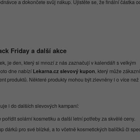
ednávce a dokončete svůj nákup. Ujistěte se, že finální částka 
ck Friday a další akce
k, je den, který si mnozí z nás zaznačují v kalendáři s velkým
oto dne nabízí
Lekarna.cz slevový kupon
, který může zákazn
ent produktů. Některé produkty mohou být zlevněny i o více než
uje i do dalších slevových kampaní:
pořídit solární kosmetiku a další letní potřeby za skvělé ceny.
up dárků pro své blízké, a to včetně kosmetických balíčků či spe