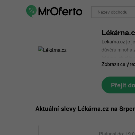
Lékárna.c
Lekarna.cz je j
důvěru mnoha zá
žádnou skvělou
Zobrazit celý te
právě slevové k
Přejít d
Aktuální slevy Lékárna.cz na Srpe
Platnost do: 19.