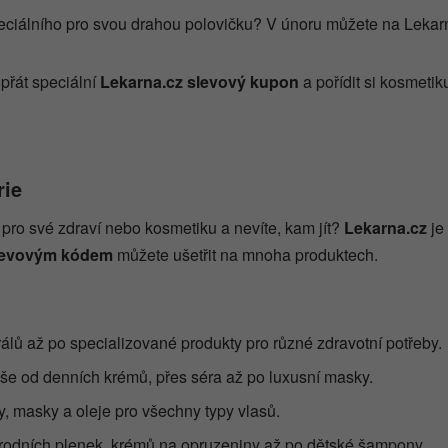
eciálního pro svou drahou polovičku? V únoru můžete na Lekar
přát speciální
Lekarna.cz slevový kupon
a pořídit si kosmetiku
rie
t pro své zdraví nebo kosmetiku a nevíte, kam jít?
Lekarna.cz
je
levovým kódem
můžete ušetřit na mnoha produktech.
rálů až po specializované produkty pro různé zdravotní potřeby.
vše od denních krémů, přes séra až po luxusní masky.
, masky a oleje pro všechny typy vlasů.
írodních plenek, krémů na opruzeniny až po dětské šampony.