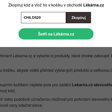
 sociálních sítích jako je Facebook, Instagram nebo Twitter. Ob
Zkopíruj kód a vlož ho v košíku v obchodě
Lékárna.cz
levové kódy.
a.cz na HIMALYO Doplňky stravy, džusy a goji plody se slevou
Zkopíruj
 pořádá sezónní výprodeje nebo speciální akce, kdy můžete zís
I když zde nejde přímo o slevové kódy, stále můžete výrazně ušetř
na.cz na DAY UP se slevou 10 %
Šetři na Lékárna.cz
na.cz na produkty CONCEPT se slevou 20 %
ý kód
rtiment Lekarna.cz a vyberte si produkty, které chcete zakoupit. 
nu košíku, abyste viděli přehled vybraných produktů a celkovou
ákupním košíkem najdete pole pro zadání
Lekarna.cz slevovéh
vový kód.
latnit' nebo podobně označenou možnost pro potvrzení slevového 
lkové ceny odečíst sleva.