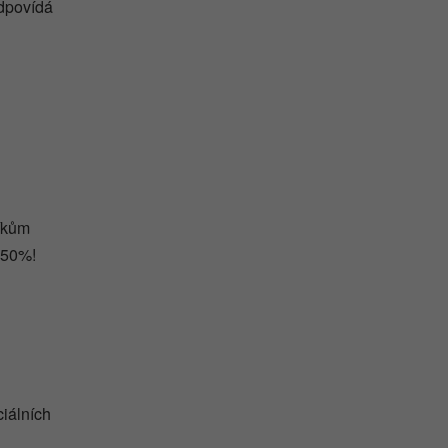
odpovídá
íkům
 50%!
ciálních