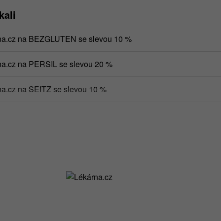
kali
rna.cz na BEZGLUTEN se slevou 10 %
na.cz na PERSIL se slevou 20 %
na.cz na SEITZ se slevou 10 %
na.cz na SCHÄR se slevou 10 %
na.cz na PROBIO se slevou 12 %
na.cz na VEROVAL se slevou 10 %
na.cz na NONAGE se slevou 10 %
a.cz na produkty MIXIT Křupavé ovoce, popcorn a oříšky z pec