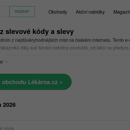
Obchody
Akční nabídky
Magazí
z slevové kódy a slevy
edním z nejdůvěryhodnějších míst na českém internetu. Tento e-s
kazníků díky své široké nabídce produktů, od léků na předpis 
 nabídku, doporučujume sledovat MrOferto.com. Často tak získá
xt
ódy jsou jedním z nejjednodušších způsobů, jak na svém nákupu
o obchodu Lékárna.cz »
n 2026
08.2026