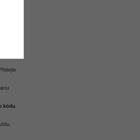
čas zde
 20 %
kat
it.
Přidejte
 cenu
o kódu
.
kódu.