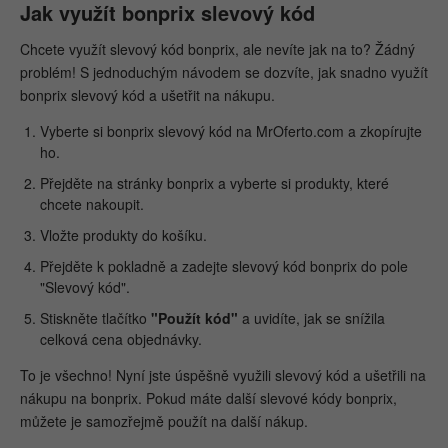
Jak využít bonprix slevový kód
Slevový kód Bonprix 250 Kč + doprava zdarma
Chcete využít slevový kód bonprix, ale nevíte jak na to? Žádný
skončil 21.08.2025
problém! S jednoduchým návodem se dozvíte, jak snadno využít
bonprix slevový kód a ušetřit na nákupu.
Slevový kód Bonprix 150 Kč + doprava zdarma
Vyberte si bonprix slevový kód na MrOferto.com a zkopírujte
skončil 14.08.2025
ho.
Slevový kód Bonprix na dopravu zdarma
Přejděte na stránky bonprix a vyberte si produkty, které
chcete nakoupit.
skončil 11.08.2025
Vložte produkty do košíku.
Slevový kód Bonprix 200 Kč + doprava zdarma
Přejděte k pokladně a zadejte slevový kód bonprix do pole
"Slevový kód".
skončil 07.08.2025
Stiskněte tlačítko
"Použít kód"
a uvidíte, jak se snížila
Slevový kód Bonprix na dopravu zdarma
celková cena objednávky.
To je všechno! Nyní jste úspěšně využili slevový kód a ušetřili na
skončil 04.08.2025
nákupu na bonprix. Pokud máte další slevové kódy bonprix,
Slevový kód Bonprix 150 Kč na oblečení
můžete je samozřejmě použít na další nákup.