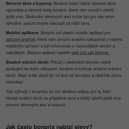
Slevové akce a kupony:
Bonprix často nabízí slevové akce,
výprodeje a slevové kódy bonprix, které vám umožní ušetřit
ještě více. Sledování slevových akcí může být pro vás velmi
výhodné, pokud chcete nakoupit za nižší ceny.
Mobilní aplikace:
Bonprix má vlastní mobilní aplikaci pro
zařízení android
, která vám umožní snadno nakupovat z vašeho
mobilního zařízení a být informován o nejnovějších akcích a
nabídkách. Stejnou aplikaci najdete
také pro váš Iphone.
Snadné vrácení zboží:
Pokud z jakéhokoli důvodu nejste
spokojeni se svým nákupem, bonprix umožňuje snadné vrácení
zboží. Stačí vrátit zboží do 14 dnů od doručení a obdržíte plnou
refundaci.
Tyto výhody z bonprixu ho činí skvělou volbou pro ty, kteří
hledají kvalitní zboží za přijatelné ceny a chtějí ušetřit ještě více
pomocí slevových akcí a kuponů.
Jak často bonprix nabízí slevy?