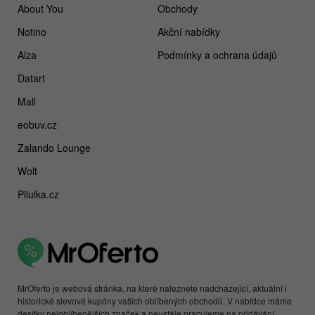
About You
Obchody
Notino
Akční nabídky
Alza
Podmínky a ochrana údajů
Datart
Mall
eobuv.cz
Zalando Lounge
Wolt
Pilulka.cz
MrOferto je webová stránka, na které naleznete nadcházející, aktuální i
historické slevové kupóny vašich oblíbených obchodů. V nabídce máme
desítky nejoblíbenějších značek a neustále pracujeme na přidávání