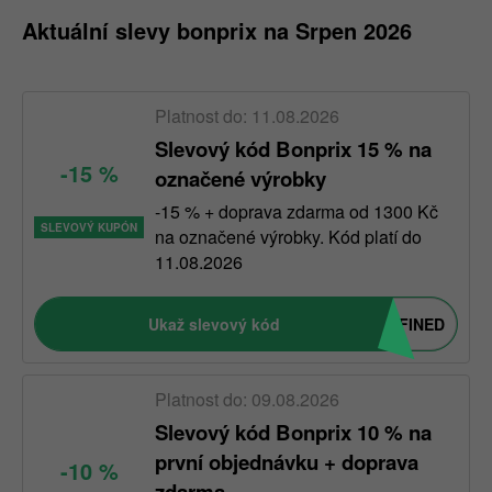
při online nákupu.
Bonprix slevový kód
je často
Aktuální slevy bonprix na Srpen 2026
dostupný pro různé produkty a kategorie. Stačí si
vybrat kód, který odpovídá vašemu nákupu, a uplatnit
jej při placení. Bude vám okamžitě odečtena bonprix
Platnost do: 11.08.2026
sleva.
Slevový kód Bonprix 15 % na
-15 %
označené výrobky
-15 % + doprava zdarma od 1300 Kč
SLEVOVÝ KUPÓN
na označené výrobky. Kód platí do
11.08.2026
Ukaž slevový kód
FINED
Platnost do: 09.08.2026
Slevový kód Bonprix 10 % na
první objednávku + doprava
-10 %
zdarma