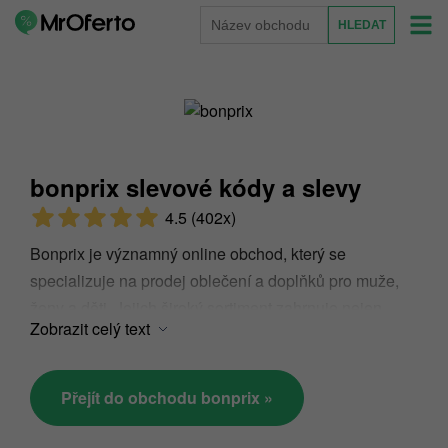
bonprix slevové kódy a slevy
4.5
(402x)
Bonprix je významný online obchod, který se
specializuje na prodej oblečení a doplňků pro muže,
ženy a děti. Jejich široký sortiment zahrnuje nejen
Zobrazit celý text
módní kousky, ale také domácí textil a nábytek. S
bonprix budete vždy mít šanci objevit nové trendy a
zařadit je do svého šatníku za skvělé ceny. Chcete
Přejít do obchodu bonprix »
ušetřit ještě více při nákupu v bonprix? Slevové kódy
jsou jedním z nejsnazších způsobů, jak ušetřit peníze